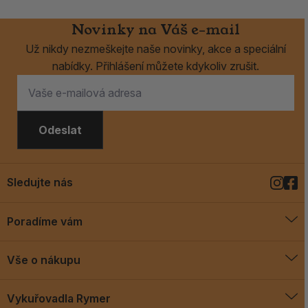
Novinky na Váš e-mail
Už nikdy nezmeškejte naše novinky, akce a speciální
nabídky. Přihlášení můžete kdykoliv zrušit.
Odeslat
Sledujte nás
Poradíme vám
O vykuřovadlech
Vše o nákupu
Jak vykuřovat
Doprava a platba
Blog
Vykuřovadla Rymer