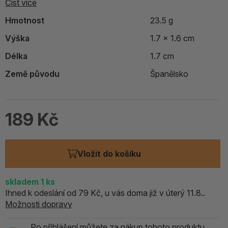
Číst více
Hmotnost
23.5 g
Výška
1.7 x 1.6 cm
Délka
1.7 cm
Země původu
Španělsko
189 Kč
Vložit do košíku
skladem
1
ks
Ihned k odeslání od 79 Kč, u vás doma již v úterý 11.8..
Možnosti dopravy
Po přihlášení můžete za nákup tohoto produktu