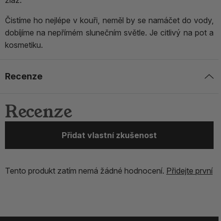
žláz.
Čistíme ho nejlépe v kouři, neměl by se namáčet do vody,
dobíjíme na nepřímém slunečním světle. Je citlivý na pot a
kosmetiku.
Recenze
Recenze
Přidat vlastní zkušenost
Tento produkt zatím nemá žádné hodnocení.
Přidejte první