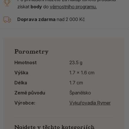
získat
body
do
věrnostního programu.
Doprava zdarma
nad 2 000 Kč
Parametry
Hmotnost
23.5 g
Výška
1.7 x 1.6 cm
Délka
1.7 cm
Země původu
Španělsko
Výrobce:
Vykuřovadla Rymer
Najdete v těchto kategoriích