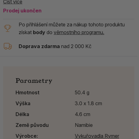
Číst více
Prodej ukončen
Po přihlášení můžete za nákup tohoto produktu
získat
body
do
věrnostního programu.
Doprava zdarma
nad 2 000 Kč
Parametry
Hmotnost
50.4 g
Výška
3.0 x 1.8 cm
Délka
4.6 cm
Země původu
Namibie
Výrobce:
Vykuřovadla Rymer