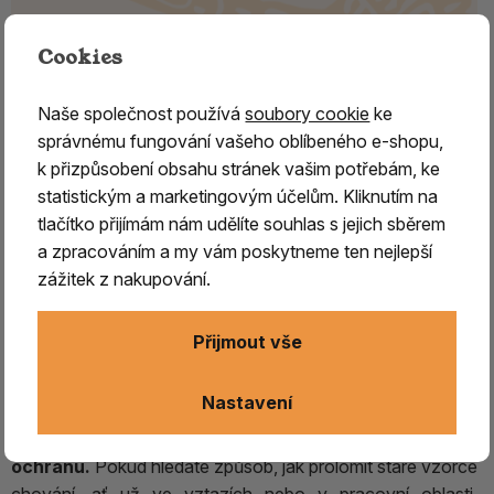
Cookies
Naše společnost používá
soubory cookie
ke
správnému fungování vašeho oblíbeného e-shopu,
k přizpůsobení obsahu stránek vašim potřebám, ke
PURPURIT troml., Namibie / 1.
statistickým a marketingovým účelům. Kliknutím na
tlačítko přijímám nám udělíte souhlas s jejich sběrem
Purpurit
– vzácný a okouzlující kámen známý svými
a zpracováním a my vám poskytneme ten nejlepší
nádhernými barvami, které se pohybují od sytě purpurové
zážitek z nakupování.
přes jemnou levandulovou až po narůžovělou. Tento
unikátní minerál se těží v Namibii, kde je jeho naleziště
nejvýznamnější.
Přijmout vše
Harmonizuje
především
korunní čakru
a je
Nastavení
neocenitelným pomocníkem při meditacích.
Ulevuje
od stresu a úzkostí, přičemž poskytuje silnou
psychickou
ochranu.
Pokud hledáte způsob, jak prolomit staré vzorce
chování, ať už ve vztazích nebo v pracovní oblasti,