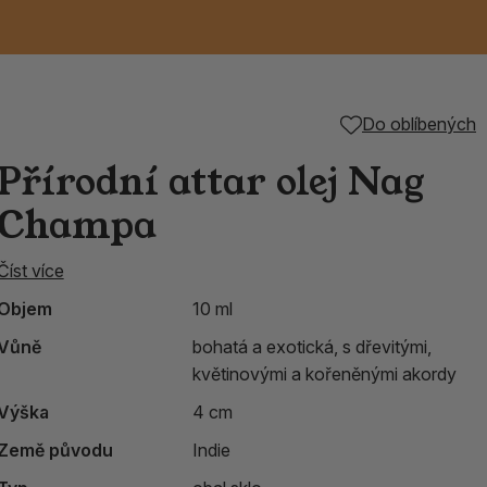
Keramické RAKU
Vonné tyčinky z
Kouřící panáčci na
Příslušenství k
Do oblíbených
nice
die
TIK
Svazky
Řecké chrámové
Tuhé mýdlo ALEPPO
Svíce
kadidelnice
Japonska
františky
tibetským mísám
Přírodní attar olej Nag
Orientální kovové
Champa
lucerny
Číst více
Objem
10 ml
Vůně
bohatá a exotická, s dřevitými,
květinovými a kořeněnými akordy
Výška
4 cm
Země původu
Indie