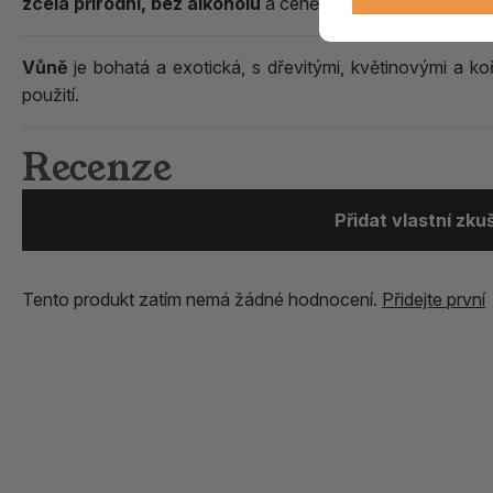
zcela přírodní, bez alkoholu
a ceněné pro svou hloubku a
Vůně
je bohatá a exotická, s dřevitými, květinovými a koře
použití.
Recenze
Přidat vlastní zk
Tento produkt zatím nemá žádné hodnocení.
Přidejte první