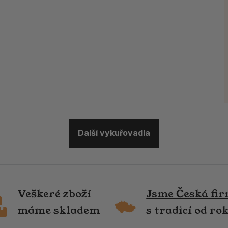
Další vykuřovadla
Veškeré zboží
Jsme Česká fi
máme skladem
s tradicí od ro