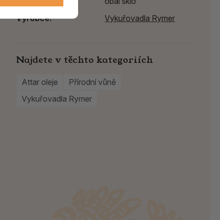
Typ
obal sklo
Výrobce:
Vykuřovadla Rymer
Najdete v těchto kategoriích
Attar oleje
Přírodní vůně
Vykuřovadla Rymer