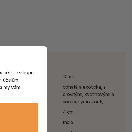
Parametry
beného e-shopu,
Objem
10 ml
m účelům.
Vůně
bohatá a exotická, s
m a my vám
dřevitými, květinovými a
kořeněnými akordy
Výška
4 cm
Země původu
Indie