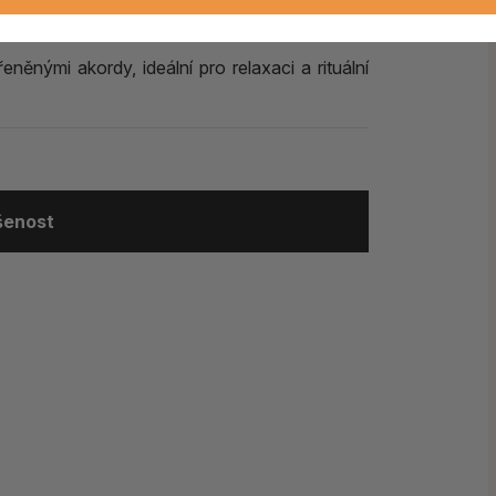
 jemnost.
něnými akordy, ideální pro relaxaci a rituální
ušenost