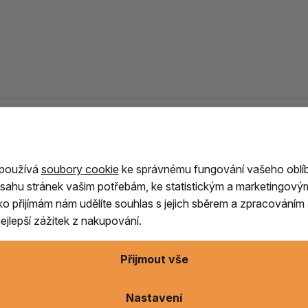
 Champa
 používá
soubory cookie
ke správnému fungování vašeho oblí
 jako rodinný podnik
zaměřený na
výrobu
sahu stránek vašim potřebám, ke statistickým a marketingový
édou.
Dnes patří mezi
významné výrobce
ítko přijímám nám udělíte souhlas s jejich sběrem a zpracování
ává tradiční výrobní postupy s
důrazem na
jlepší zážitek z nakupování.
hází z arabského a perského slova „itr“
,
Přijmout vše
í vyrábějí destilací květin, bylin, koření a
íl od syntetických parfémů jsou
attar oleje
Nastavení