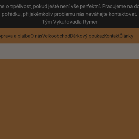
 o trpělivost, pokud ještě není vše perfektní. Pracujeme na do
pořádku, při jakémkoliv problému nás neváhejte kontaktovat.
Tým Vykuřovadla Rymer
prava a platba
O nás
Velkoobchod
Dárkový poukaz
Kontakt
Články