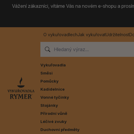
Vážení zákazníci, vítáme Vás na novém e-shopu a prosíme
O vykuřovadlech
Jak vykuřovat
Udržitelnost
Do
Vykuřovadla
Směsi
Pomůcky
Kadidelnice
Vonné tyčinky
Stojánky
Přírodní vůně
Léčivé zvuky
Duchovní předměty