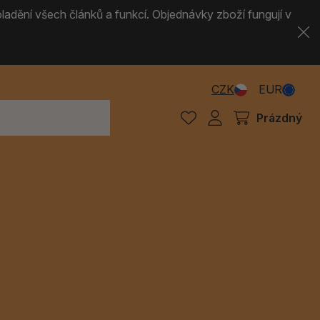
ladění všech článků a funkcí. Objednávky zboží fungují v
CZK
EUR
Prázdný