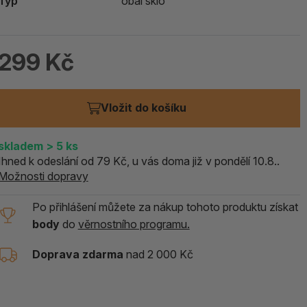
Typ
obal sklo
ALOE PRAVÁ (Aloe vera)
119 Kč
299 Kč
skladem > 5 ks
Vložit do košíku
skladem
> 5
ks
Ihned k odeslání od 79 Kč, u vás doma již v pondělí 10.8..
Možnosti dopravy
Po přihlášení můžete za nákup tohoto produktu získat
body
do
věrnostního programu.
Doprava zdarma
nad 2 000 Kč