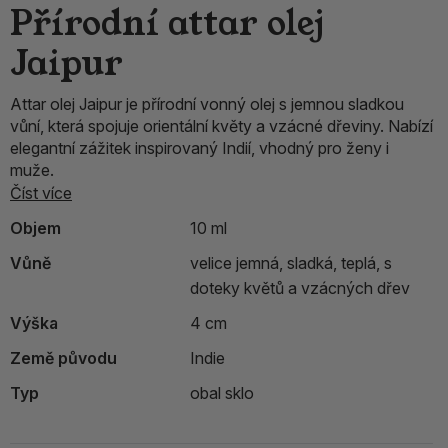
Přírodní attar olej
Jaipur
Attar olej Jaipur je přírodní vonný olej s jemnou sladkou
vůní, která spojuje orientální květy a vzácné dřeviny. Nabízí
elegantní zážitek inspirovaný Indií, vhodný pro ženy i
muže.
Číst více
Objem
10 ml
Vůně
velice jemná, sladká, teplá, s
doteky květů a vzácných dřev
Výška
4 cm
Země původu
Indie
Typ
obal sklo