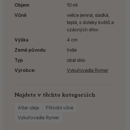
Objem
10 ml
Vůně
velice jemná, sladká,
teplá, s doteky květů a
vzácných dřev
Výška
4 cm
Země původu
Indie
Typ
obal sklo
Výrobce:
Vykuřovadla Rymer
Najdete v těchto kategoriích
Attar oleje
Přírodní vůně
Vykuřovadla Rymer