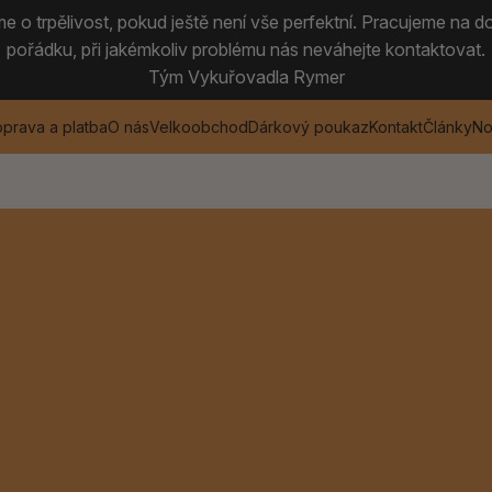
 o trpělivost, pokud ještě není vše perfektní. Pracujeme na do
pořádku, při jakémkoliv problému nás neváhejte kontaktovat.
Tým Vykuřovadla Rymer
prava a platba
O nás
Velkoobchod
Dárkový poukaz
Kontakt
Články
No