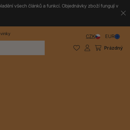
ladění všech článků a funkcí. Objednávky zboží fungují v
vinky
CZK
EUR
Prázdný