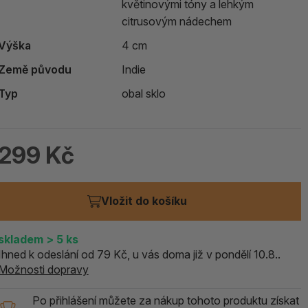
květinovými tóny a lehkým
ALOE PRAVÁ (Aloe vera)
citrusovým nádechem
Výška
4 cm
119 Kč
skladem > 5 ks
Země původu
Indie
Typ
obal sklo
299 Kč
Vložit do košíku
skladem
> 5
ks
Ihned k odeslání od 79 Kč, u vás doma již v pondělí 10.8..
Možnosti dopravy
Po přihlášení můžete za nákup tohoto produktu získat