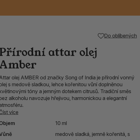
Keramické RAKU
Vonné tyčinky z
Kouřící panáčci na
Příslušenství k
Do oblíbených
nice
die
TIK
Svazky
Řecké chrámové
Tuhé mýdlo ALEPPO
Svíce
kadidelnice
Japonska
františky
tibetským mísám
Přírodní attar olej
Orientální kovové
Amber
lucerny
Attar olej AMBER od značky Song of India je přírodní vonný
olej s medově sladkou, lehce kořenitou vůní doplněnou
květinovými tóny a jemným dotekem citrusů. Tradiční směs
bez alkoholu navozuje hřejivou, harmonickou a elegantní
atmosféru.
Číst více
Objem
10 ml
Vůně
medově sladká, jemně kořenitá, s