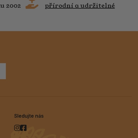
ku 2002
přírodní a udržitelné
Sledujte nás