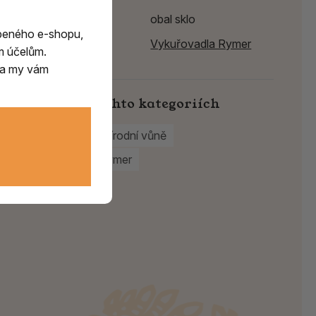
Typ
obal sklo
beného e-shopu,
Výrobce:
Vykuřovadla Rymer
m účelům.
m a my vám
Najdete v těchto kategoriích
Attar oleje
Přírodní vůně
Vykuřovadla Rymer