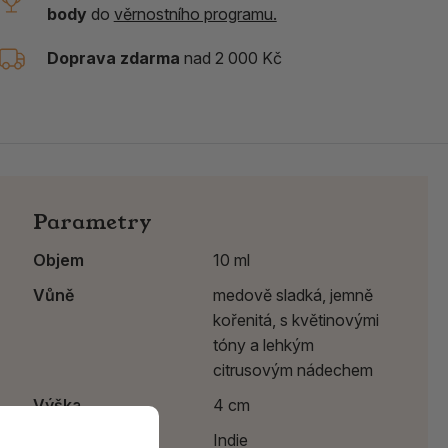
body
do
věrnostního programu.
Doprava zdarma
nad 2 000 Kč
Parametry
Objem
10 ml
Vůně
medově sladká, jemně
kořenitá, s květinovými
tóny a lehkým
citrusovým nádechem
Výška
4 cm
Země původu
Indie