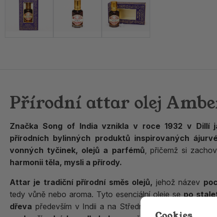
Přírodní attar olej Ambe
Značka Song of India vznikla v roce 1932 v Dillí
přírodních bylinných produktů inspirovaných ájurv
vonných tyčinek, olejů a parfémů
, přičemž si zachov
harmonii těla, mysli a přírody.
Attar je tradiční přírodní směs olejů,
jehož název
poc
tedy vůně nebo aroma. Tyto esenciální oleje se
po stalet
dřeva
především v Indii a na Středním východě. Na rozd
Cookies