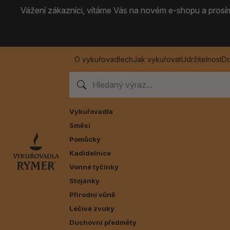
Vážení zákazníci, vítáme Vás na novém e-shopu a prosíme
O vykuřovadlech
Jak vykuřovat
Udržitelnost
Do
Vykuřovadla
Směsi
Pomůcky
Kadidelnice
Vonné tyčinky
Stojánky
Přírodní vůně
Léčivé zvuky
Duchovní předměty