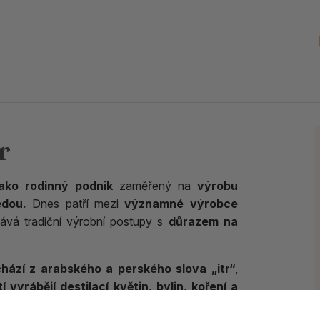
r
 jako rodinný podnik
zaměřený na
výrobu
édou.
Dnes patří mezi
významné výrobce
ává tradiční výrobní postupy s
důrazem na
hází z arabského a perského slova „itr“
,
í vyrábějí destilací květin, bylin, koření a
íl od syntetických parfémů jsou
attar oleje