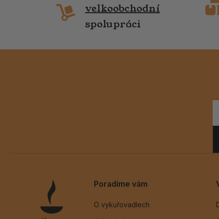
velkoobchodní
spolupráci
Poradíme vám
O vykuřovadlech