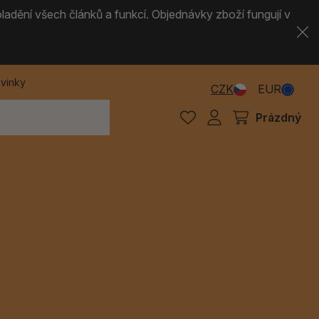
ladění všech článků a funkcí. Objednávky zboží fungují v
vinky
CZK
EUR
Prázdný