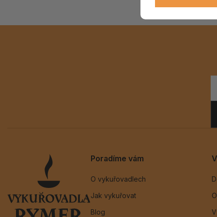
Poradíme vám
V
O vykuřovadlech
D
Jak vykuřovat
O
Blog
V