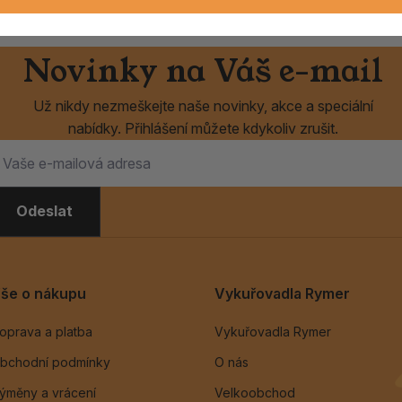
Novinky na Váš e-mail
Už nikdy nezmeškejte naše novinky, akce a speciální
nabídky. Přihlášení můžete kdykoliv zrušit.
Odeslat
še o nákupu
Vykuřovadla Rymer
oprava a platba
Vykuřovadla Rymer
bchodní podmínky
O nás
ýměny a vrácení
Velkoobchod