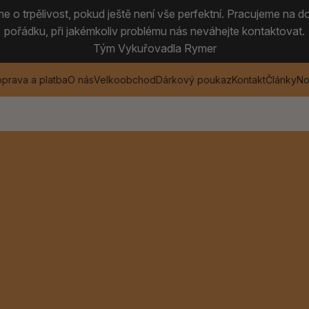
 o trpělivost, pokud ještě není vše perfektní. Pracujeme na do
pořádku, při jakémkoliv problému nás neváhejte kontaktovat.
Tým Vykuřovadla Rymer
prava a platba
O nás
Velkoobchod
Dárkový poukaz
Kontakt
Články
No