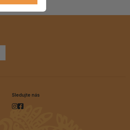
ALOE PRAVÁ (Aloe vera)
119 Kč
skladem > 5 ks
Sledujte nás