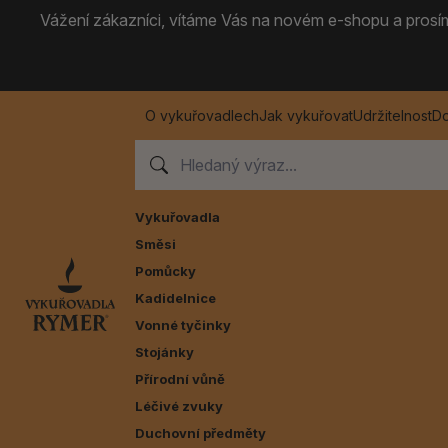
Vážení zákazníci, vítáme Vás na novém e-shopu a prosíme
O vykuřovadlech
Jak vykuřovat
Udržitelnost
Do
Vykuřovadla
Směsi
Pomůcky
Kadidelnice
Vonné tyčinky
Stojánky
Přírodní vůně
Léčivé zvuky
Duchovní předměty