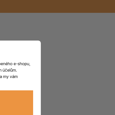
Keramické RAKU
Vonné tyčinky z
Kouřící panáčci na
Příslušenství k
nice
die
IK
Svazky
Řecké chrámové
Tuhé mýdlo ALEPPO
Svíce
kadidelnice
Japonska
františky
tibetským mísám
Orientální kovové
lucerny
beného e-shopu,
m účelům.
m a my vám