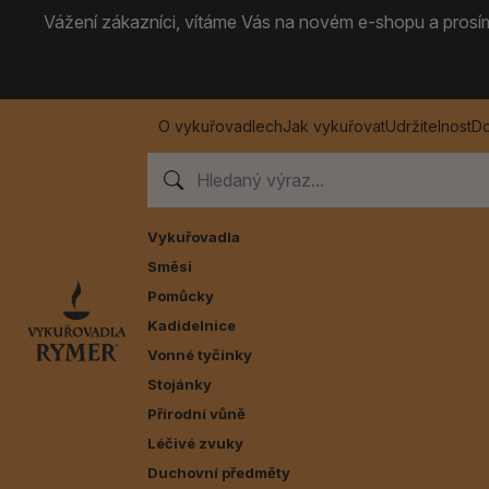
Vážení zákazníci, vítáme Vás na novém e-shopu a prosíme
O vykuřovadlech
Jak vykuřovat
Udržitelnost
Do
Vykuřovadla
Směsi
Pomůcky
Kadidelnice
Vonné tyčinky
Stojánky
Přírodní vůně
Léčivé zvuky
Duchovní předměty