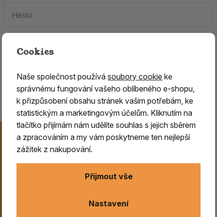
Cookies
Zapomenuté heslo.
Naše společnost používá
soubory cookie
ke
Jste tu poprvé?
Zaregistrujte se
.
správnému fungování vašeho oblíbeného e-shopu,
k přizpůsobení obsahu stránek vašim potřebám, ke
statistickým a marketingovým účelům. Kliknutím na
tlačítko přijímám nám udělíte souhlas s jejich sběrem
Novinky na Váš e-mail
a zpracováním a my vám poskytneme ten nejlepší
Už nikdy nezmeškejte naše novinky, akce a speciální
zážitek z nakupování.
nabídky. Přihlášení můžete kdykoliv zrušit.
Přijmout vše
Odeslat
Nastavení