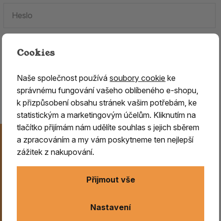
Cookies
Zapomenuté heslo.
Naše společnost používá
soubory cookie
ke
Jste tu poprvé?
Zaregistrujte se
.
správnému fungování vašeho oblíbeného e-shopu,
k přizpůsobení obsahu stránek vašim potřebám, ke
statistickým a marketingovým účelům. Kliknutím na
tlačítko přijímám nám udělíte souhlas s jejich sběrem
Novinky na Váš e-mail
a zpracováním a my vám poskytneme ten nejlepší
Už nikdy nezmeškejte naše novinky, akce a speciální
zážitek z nakupování.
nabídky. Přihlášení můžete kdykoliv zrušit.
Přijmout vše
Odeslat
Nastavení