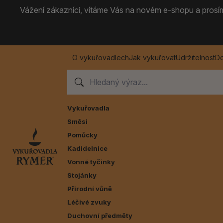
Vážení zákazníci, vítáme Vás na novém e-shopu a prosíme
O vykuřovadlech
Jak vykuřovat
Udržitelnost
Do
Vykuřovadla
Směsi
Pomůcky
Kadidelnice
Vonné tyčinky
Stojánky
Přírodní vůně
Léčivé zvuky
Duchovní předměty