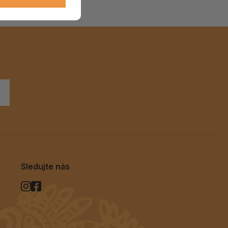
ALOE PRAVÁ (Aloe vera)
119 Kč
skladem > 5 ks
Sledujte nás