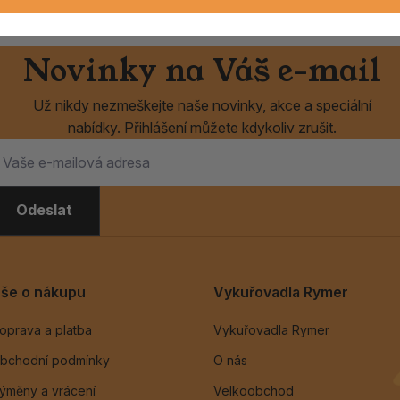
Novinky na Váš e-mail
Už nikdy nezmeškejte naše novinky, akce a speciální
nabídky. Přihlášení můžete kdykoliv zrušit.
Odeslat
še o nákupu
Vykuřovadla Rymer
oprava a platba
Vykuřovadla Rymer
bchodní podmínky
O nás
ýměny a vrácení
Velkoobchod