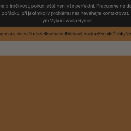
 o trpělivost, pokud ještě není vše perfektní. Pracujeme na do
pořádku, při jakémkoliv problému nás neváhejte kontaktovat.
Tým Vykuřovadla Rymer
prava a platba
O nás
Velkoobchod
Dárkový poukaz
Kontakt
Články
No