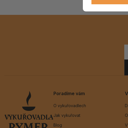
Poradíme vám
V
O vykuřovadlech
D
Jak vykuřovat
O
Blog
V