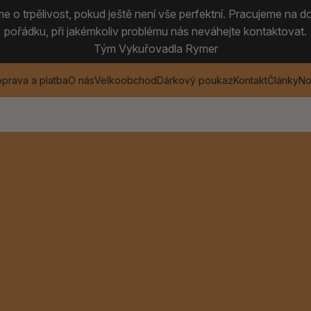
 o trpělivost, pokud ještě není vše perfektní. Pracujeme na do
pořádku, při jakémkoliv problému nás neváhejte kontaktovat.
Tým Vykuřovadla Rymer
prava a platba
O nás
Velkoobchod
Dárkový poukaz
Kontakt
Články
No