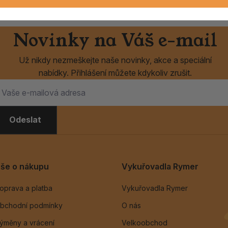
Novinky na Váš e-mail
Už nikdy nezmeškejte naše novinky, akce a speciální
nabídky. Přihlášení můžete kdykoliv zrušit.
Odeslat
še o nákupu
Vykuřovadla Rymer
oprava a platba
Vykuřovadla Rymer
bchodní podmínky
O nás
ýměny a vrácení
Velkoobchod