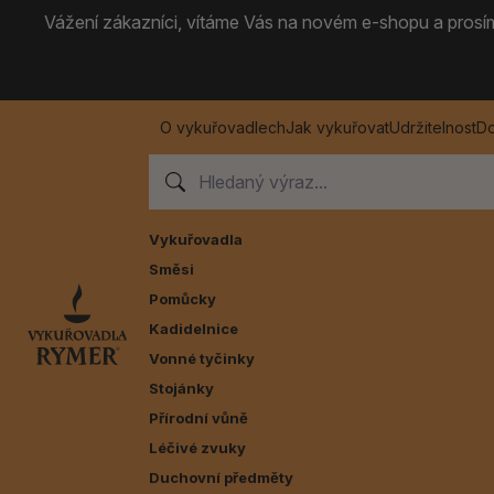
Vážení zákazníci, vítáme Vás na novém e-shopu a prosíme
O vykuřovadlech
Jak vykuřovat
Udržitelnost
Do
Vykuřovadla
Směsi
Pomůcky
Kadidelnice
Vonné tyčinky
Stojánky
Přírodní vůně
Léčivé zvuky
Duchovní předměty