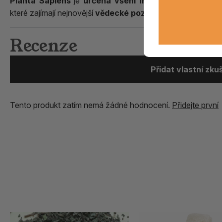
Planta Sapiens
je
určena všem milovníkům přírody, r
které zajímají nejnovější
vědecké poznatky o fungování ž
Recenze
Přidat vlastní zk
Tento produkt zatím nemá žádné hodnocení.
Přidejte první