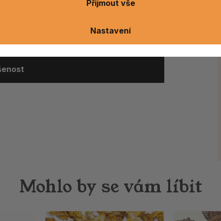
ostlin, zahradničení, botaniky
i čtenářům,
Přijmout vše
ivého světa.
Nastavení
ušenost
Mohlo by se vám líbit