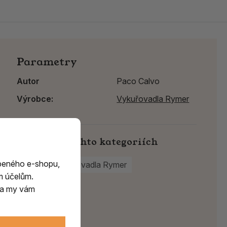
Parametry
Autor
Paco Calvo
Výrobce:
Vykuřovadla Rymer
Najdete v těchto kategoriích
beného e-shopu,
Knihy
Vykuřovadla Rymer
m účelům.
m a my vám