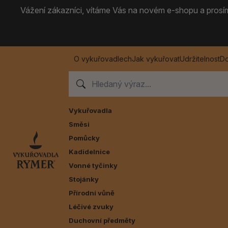
Vážení zákazníci, vítáme Vás na novém e-shopu a prosíme
O vykuřovadlech
Jak vykuřovat
Udržitelnost
Do
Vykuřovadla
Směsi
Pomůcky
Kadidelnice
Vonné tyčinky
Stojánky
Přírodní vůně
Léčivé zvuky
Duchovní předměty