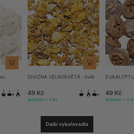
ko
DIVIZNA VELKOKVĚTÁ - květ
EUKALYPTUS
49 Kč
49 Kč
skladem > 5 ks
skladem > 5 k
Další vykuřovadla