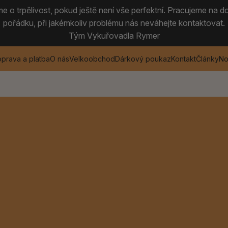
 o trpělivost, pokud ještě není vše perfektní. Pracujeme na do
pořádku, při jakémkoliv problému nás neváhejte kontaktovat.
Tým Vykuřovadla Rymer
prava a platba
O nás
Velkoobchod
Dárkový poukaz
Kontakt
Články
No