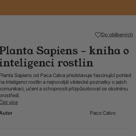
Keramické RAKU
Vonné tyčinky z
Kouřící panáčci na
Příslušenství k
Do oblíbených
é
nice
die
TIK
Svazky
Řecké chrámové
Tuhé mýdlo ALEPPO
Svíce
kadidelnice
Japonska
františky
tibetským mísám
Planta Sapiens – kniha o
Orientální kovové
inteligenci rostlin
lucerny
Planta Sapiens od Paca Calva představuje fascinující pohled
na inteligenci rostlin a nejnovější vědecké poznatky o jejich
komunikaci, učení a schopnosti přizpůsobovat se okolnímu
prostředí.
Číst více
Autor
Paco Calvo