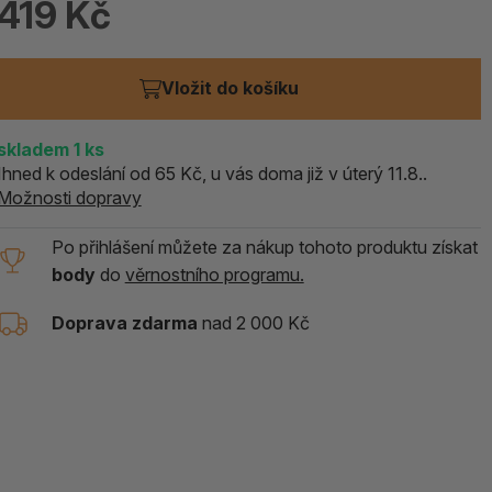
419 Kč
ALOE PRAVÁ (Aloe vera)
119 Kč
Vložit do košíku
skladem > 5 ks
skladem
1
ks
Ihned k odeslání od 65 Kč, u vás doma již v úterý 11.8..
Možnosti dopravy
Po přihlášení můžete za nákup tohoto produktu získat
body
do
věrnostního programu.
Doprava zdarma
nad 2 000 Kč