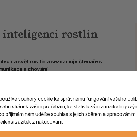
inteligenci rostlin
hled na svět rostlin a seznamuje čtenáře s
komunikace a chování
.
tlinné signalizace a chování
, představuje
že
rostliny nejsou pasivní součástí přírody
.
ny prostředí
, učit se, vytvářet si paměť a
 používá
soubory cookie
ke správnému fungování vašeho oblí
sahu stránek vašim potřebám, ke statistickým a marketingový
ítko přijímám nám udělíte souhlas s jejich sběrem a zpracování
filozofii i moderní vědu
a vybízí čtenáře k
jlepší zážitek z nakupování.
lastními strategiemi přežití.