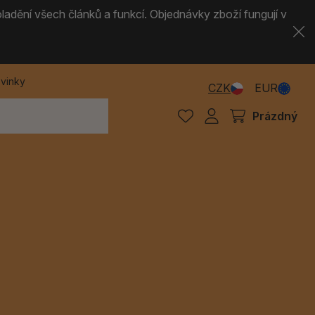
ladění všech článků a funkcí. Objednávky zboží fungují v
vinky
CZK
EUR
Prázdný