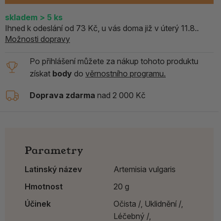
skladem
> 5
ks
Ihned k odeslání od 73 Kč, u vás doma již v úterý 11.8..
Možnosti dopravy
Po přihlášení můžete za nákup tohoto produktu
získat
body
do
věrnostního programu.
Doprava zdarma
nad 2 000 Kč
Parametry
Latinský název
Artemisia vulgaris
Hmotnost
20 g
Účinek
Očista /,
Uklidnění /,
Léčebný /,