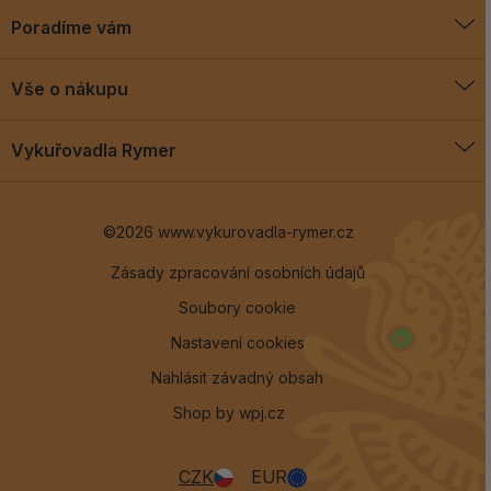
Poradíme vám
O vykuřovadlech
Vše o nákupu
Jak vykuřovat
Doprava a platba
Blog
Vykuřovadla Rymer
Obchodní podmínky
Vykuřovadla Rymer
Výměny a vrácení
©2026 www.vykurovadla-rymer.cz
O nás
Věrnostní program
Velkoobchod
Zásady zpracování osobních údajů
Soubory cookie
Kontakt
Nastavení cookies
Nahlásit závadný obsah
Shop by
wpj.cz
CZK
EUR