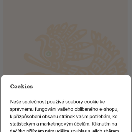
Cookies
Naše společnost používá
soubory cookie
ke
správnému fungování vašeho oblíbeného e-shopu,
PELYNĚK ČERNOBÝL, himalájský
k přizpůsobení obsahu stránek vašim potřebám, ke
statistickým a marketingovým účelům. Kliknutím na
Černobýl
je snad nejstarší magickou a šamanskou
tlačítko přijímám nám udělíte souhlas s jejich sběrem