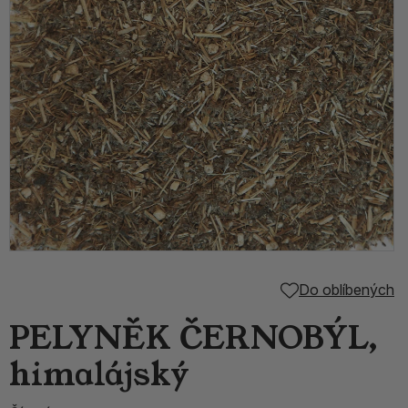
Do oblíbených
PELYNĚK ČERNOBÝL,
himalájský