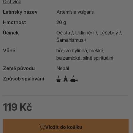
Číst více
Latinský název
Artemisia vulgaris
Hmotnost
20 g
Účinek
Očista /,
Uklidnění /,
Léčebný /,
Šamanismus /
Vůně
hřejivě bylinná, měkká,
balzamická, silně spirituální
Země původu
Nepál
Způsob spalování
119 Kč
Vložit do košíku