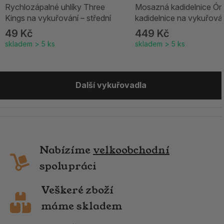
Rychlozápalné uhlíky Three
Mosazná kadidelnice Óm
Kings na vykuřování – střední
kadidelnice na vykuřová
49 Kč
449 Kč
skladem > 5 ks
skladem > 5 ks
Další vykuřovadla
Nabízíme
velkoobchodní
spolupráci
Veškeré zboží
máme skladem