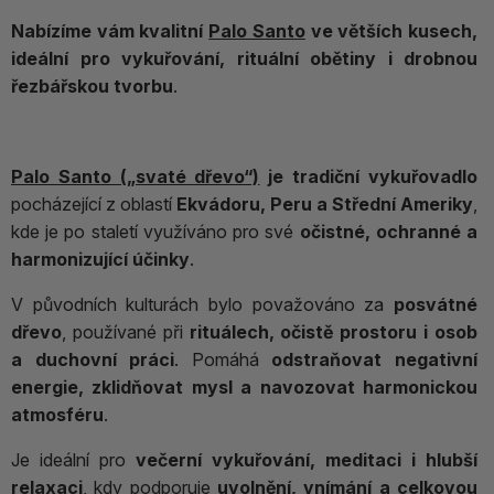
Nabízíme vám
kvalitní
Palo Santo
ve větších kusech
,
ideální pro
vykuřování, rituální obětiny i drobnou
řezbářskou tvorbu
.
Palo Santo („svaté dřevo“)
je tradiční vykuřovadlo
pocházející z oblastí
Ekvádoru, Peru a Střední Ameriky
,
kde je po staletí využíváno pro své
očistné, ochranné a
harmonizující účinky
.
V původních kulturách bylo považováno za
posvátné
dřevo
, používané při
rituálech, očistě prostoru i osob
a duchovní práci
. Pomáhá
odstraňovat negativní
energie, zklidňovat mysl a navozovat harmonickou
atmosféru
.
Je ideální pro
večerní vykuřování, meditaci i hlubší
relaxaci
, kdy podporuje
uvolnění, vnímání a celkovou