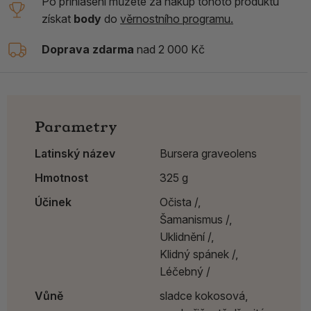
Po přihlášení můžete za nákup tohoto produktu
získat
body
do
věrnostního programu.
Doprava zdarma
nad 2 000 Kč
Parametry
Latinský název
Bursera graveolens
Hmotnost
325 g
Účinek
Očista /,
Šamanismus /,
Uklidnění /,
Klidný spánek /,
Léčebný /
Vůně
sladce kokosová,