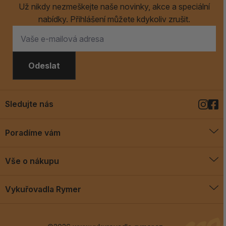
Už nikdy nezmeškejte naše novinky, akce a speciální
nabídky. Přihlášení můžete kdykoliv zrušit.
Odeslat
Sledujte nás
Poradíme vám
O vykuřovadlech
Vše o nákupu
Jak vykuřovat
Doprava a platba
Blog
Vykuřovadla Rymer
Obchodní podmínky
Vykuřovadla Rymer
Výměny a vrácení