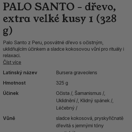
PALO SANTO - dřevo,
extra velké kusy 1 (328
g)
Palo Santo z Peru, posvátné dřevo s očistným,
uklidňujícím účinkem a sladce kokosovou vůní pro rituály i
relaxaci.
Číst více
Latinský název
Bursera graveolens
Hmotnost
325 g
Účinek
Očista /,
Šamanismus /,
Uklidnění /,
Klidný spánek /,
Léčebný /
Vůně
sladce kokosová, pryskyřičnatě
dřevitá s jemnými tóny