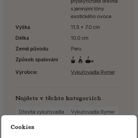
pryskyřičnatě dřevitá
s jemnými tóny
exotického ovoce
Výška
11.5 x 7.0 cm
Délka
10.0 cm
Země původu
Peru
Způsob spalování
Výrobce:
Vykuřovadla Rymer
Najdete v těchto kategoriích
Dřevitá vykuřovadla
Vykuřovadla Rymer
Cookies