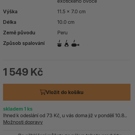
exotického ovoce
Výška
11.5 x 7.0 cm
Délka
10.0 cm
Země původu
Peru
Způsob spalování
1 549 Kč
Vložit do košíku
skladem
1
ks
Ihned k odeslání od 73 Kč, u vás doma již v pondělí 10.8..
Možnosti dopravy