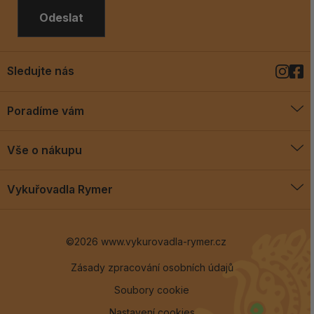
Odeslat
Sledujte nás
Poradíme vám
O vykuřovadlech
Vše o nákupu
Jak vykuřovat
Doprava a platba
Blog
Vykuřovadla Rymer
Obchodní podmínky
Vykuřovadla Rymer
Výměny a vrácení
©2026 www.vykurovadla-rymer.cz
O nás
Věrnostní program
Velkoobchod
Zásady zpracování osobních údajů
Soubory cookie
Kontakt
Nastavení cookies