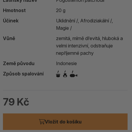
Latinský název
Pogostemon patchouli
Hmotnost
20 g
Účinek
Uklidnění /,
Afrodiziakální /,
Magie /
Vůně
zemitá, mírně dřevitá, hluboká a
velmi intenzivní, odstraňuje
nepříjemné pachy
Země původu
Indonesie
Způsob spalování
79 Kč
Vložit do košíku