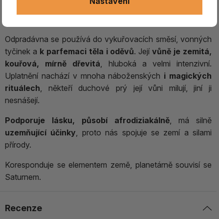
Nastavení
Pačule
je
intenzivně vonící tropická bylina
rostoucí především v Indii, Číně a Filipínách.
Odpradávna se používá do vykuřovacích směsí, vonných
tyčinek a
k parfemaci těla i oděvů
. Její
vůně je zemitá,
kouřová, mírně dřevitá
, hluboká a velmi intenzivní.
Uplatnění nachází v mnoha náboženských
i magických
rituálech
, někteří duchové prý její vůni milují, jiní ji
nesnášejí.
Podporuje lásku, působí afrodiziakálně
, má silně
uzemňující účinky
, proto nás spojuje se zemí a silami
přírody.
Koresponduje se elementem země, planetárně souvisí se
Saturnem.
Recenze