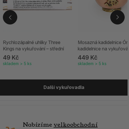
Rychlozápalné uhlíky Three
Mosazná kadidelnice Óm
Kings na vykuřování – střední
kadidelnice na vykuřová
49 Kč
449 Kč
skladem > 5 ks
skladem > 5 ks
Další vykuřovadla
Nabízíme
velkoobchodní