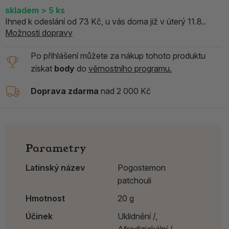
skladem
> 5
ks
Ihned k odeslání od 73 Kč, u vás doma již v úterý 11.8..
Možnosti dopravy
Po přihlášení můžete za nákup tohoto produktu
získat
body
do
věrnostního programu.
Doprava zdarma
nad 2 000 Kč
Parametry
Latinský název
Pogostemon
patchouli
Hmotnost
20 g
Účinek
Uklidnění /,
Afrodiziakální /,