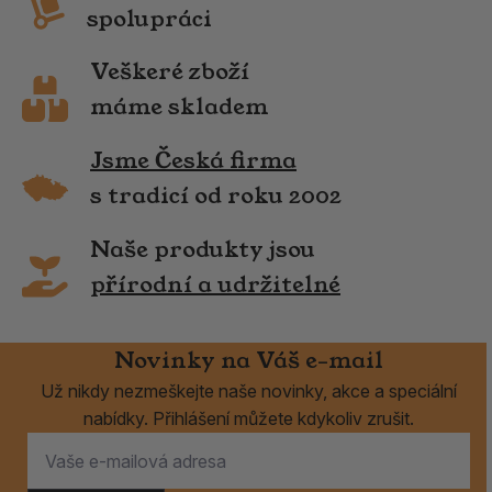
spolupráci
Veškeré zboží
máme skladem
Jsme Česká firma
s tradicí od roku 2002
Naše produkty jsou
přírodní a udržitelné
Novinky na Váš e-mail
Už nikdy nezmeškejte naše novinky, akce a speciální
nabídky. Přihlášení můžete kdykoliv zrušit.