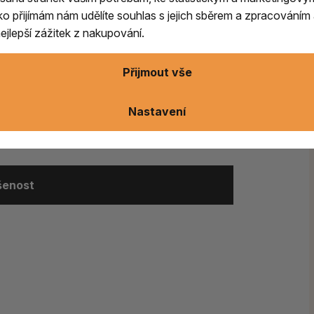
,
pryskyřici Kopál Blanco
, ceněnou pro silné
ítko přijímám nám udělíte souhlas s jejich sběrem a zpracování
očistě osob i prostoru. Součástí jsou také
jlepší zážitek z nakupování.
uální síly
. Obsahuje předměty inspirované
Přijmout vše
 navodit harmonii a přinést do prostoru klid
dotek Jižní Ameriky
.
Nastavení
ušenost