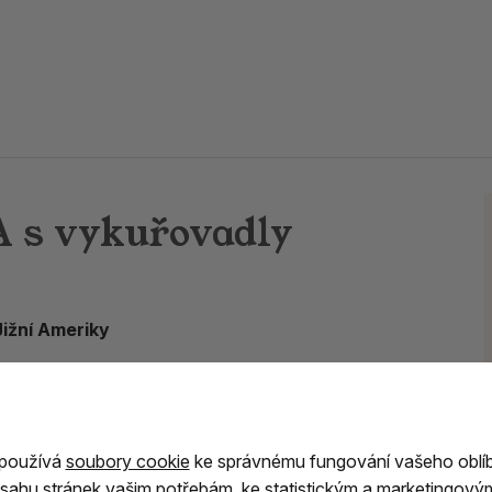
s vykuřovadly
Jižní Ameriky
ední Ameriky
. Původně sloužila jako schránka
jených s
očistou, harmonizací a duchovní
 používá
soubory cookie
ke správnému fungování vašeho oblí
vo Palo Santo
s očistnými a léčivými účinky,
sahu stránek vašim potřebám, ke statistickým a marketingový