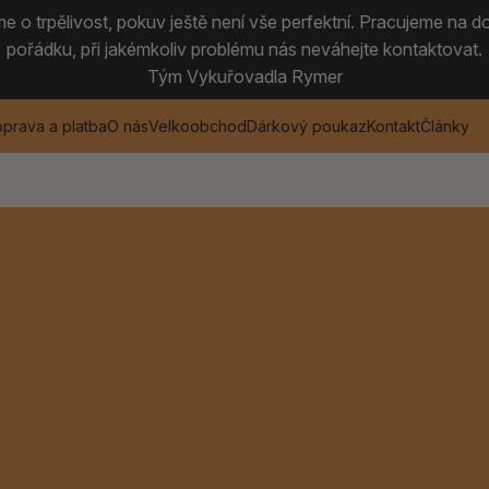
 o trpělivost, pokuv ještě není vše perfektní. Pracujeme na do
pořádku, při jakémkoliv problému nás neváhejte kontaktovat.
Tým Vykuřovadla Rymer
prava a platba
O nás
Velkoobchod
Dárkový poukaz
Kontakt
Články