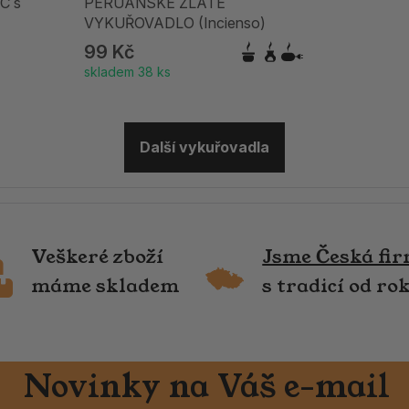
C s
PERUÁNSKÉ ZLATÉ
VYKUŘOVADLO (Incienso)
99 Kč
skladem 38 ks
Další vykuřovadla
Veškeré zboží
Jsme Česká fi
máme skladem
s tradicí od ro
Novinky na Váš e-mail