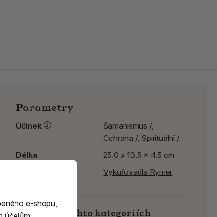
Parametry
Účinek
Šamanismus /,
Ochrana /,
Spirituální /
Délka
25.0 x 13.5 x 4.5 cm
Výrobce:
Vykuřovadla Rymer
beného e-shopu,
Najdete v těchto kategoriích
m účelům.