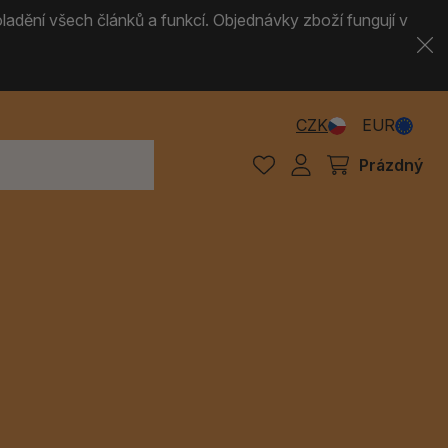
ladění všech článků a funkcí. Objednávky zboží fungují v
CZK
EUR
Prázdný