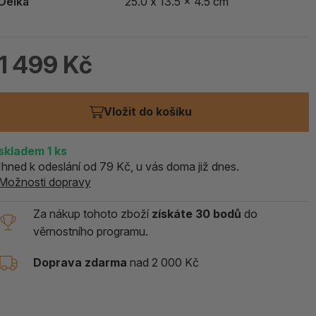
Délka
25.0 x 13.5 x 4.5 cm
1 499 Kč
Vložit do košíku
skladem 1
ks
Ihned k odeslání od 79 Kč, u vás doma již dnes.
Možnosti dopravy
Za nákup tohoto zboží
získáte 30 bodů
do
věrnostního programu.
Doprava zdarma
nad 2 000 Kč