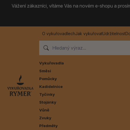
Vážení zákazníci, vítáme Vás na novém e-shopu a prosíme
O vykuřovadlech
Jak vykuřovat
Udržitelnost
Do
Vykuřovadla
Směsi
Pomůcky
Kadidelnice
Tyčinky
Stojánky
Vůně
Zvuky
Předměty