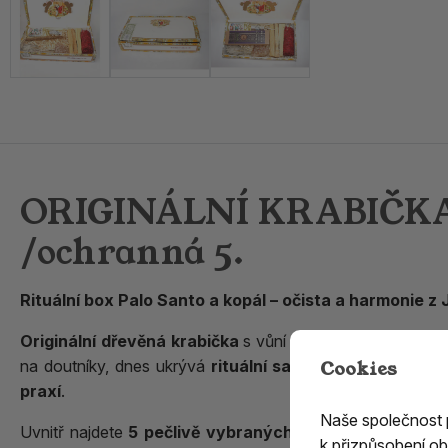
ORIGINÁLNÍ KRABIČKA 
/ochranná 5.
Rituální box Palo Santo a kopál – očista a harmonie z 
Originální dřevěná krabička
s vůní a energií
Jižní a Stř
Cookies
na doutníky, dnes ukrývá
rituální sadu vykuřovadel
spo
praxí
.
Naše společnost
Uvnitř najdete
5 pečlivě vybraných komponentů
–
dře
k přizpůsobení ob