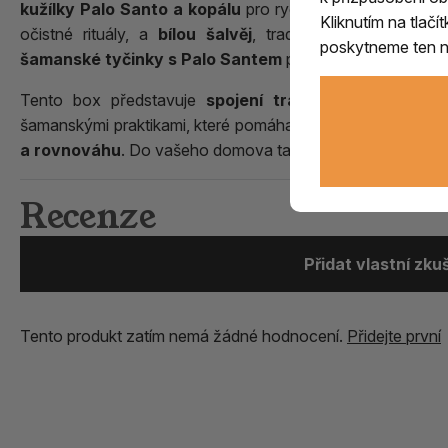
kužílky Palo Santo a kopálu
pro rychlou očistu prostoru
Kliknutím na tlač
očistné rituály, a
bílou šalvěj
, tradičně používanou k 
poskytneme ten ne
šamanské tyčinky s Palo Santem
pro hlubší rituální práci.
Tento box představuje
spojení tradice, přírody a rit
šamanskými praktikami, které pomáhají
pročistit energii,
a rovnováhu
. Do vašeho domova tak přináší
autentický 
Recenze
Přidat vlastní zk
Tento produkt zatím nemá žádné hodnocení.
Přidejte první