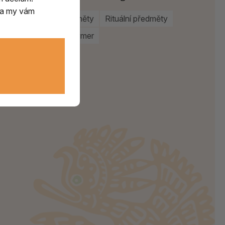
m a my vám
Duchovní předměty
Rituální předměty
Vykuřovadla Rymer