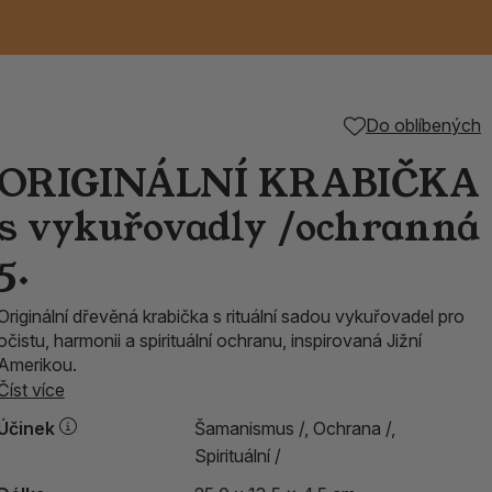
Keramické RAKU
Vonné tyčinky z
Kouřící panáčci na
Příslušenství k
Do oblíbených
nice
die
TIK
Svazky
Řecké chrámové
Tuhé mýdlo ALEPPO
Svíce
kadidelnice
Japonska
františky
tibetským mísám
ORIGINÁLNÍ KRABIČKA
Orientální kovové
s vykuřovadly /ochranná
lucerny
5.
Originální dřevěná krabička s rituální sadou vykuřovadel pro
očistu, harmonii a spirituální ochranu, inspirovaná Jižní
Amerikou.
Číst více
Účinek
Šamanismus /,
Ochrana /,
Spirituální /