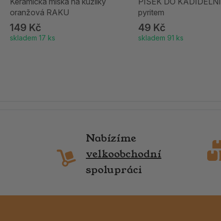
Keramická miska na kužílky
PÍSEK DO KADIDELNI
oranžová RAKU
pyritem
149 Kč
49 Kč
skladem 17 ks
skladem 91 ks
Nabízíme
velkoobchodní
spolupráci