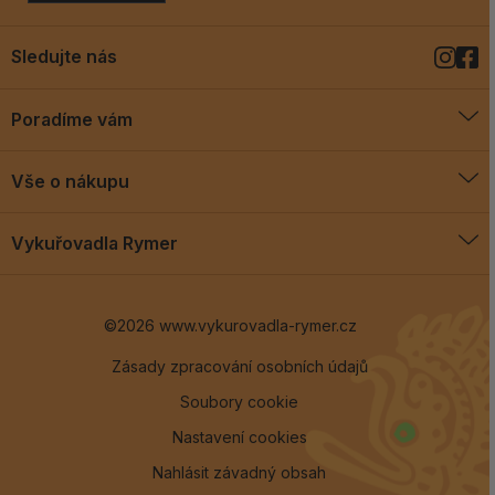
Sledujte nás
Poradíme vám
O vykuřovadlech
Vše o nákupu
Jak vykuřovat
Doprava a platba
Blog
Vykuřovadla Rymer
Obchodní podmínky
Vykuřovadla Rymer
Výměny a vrácení
©2026 www.vykurovadla-rymer.cz
O nás
Věrnostní program
Velkoobchod
Zásady zpracování osobních údajů
Soubory cookie
Kontakt
Nastavení cookies
Nahlásit závadný obsah