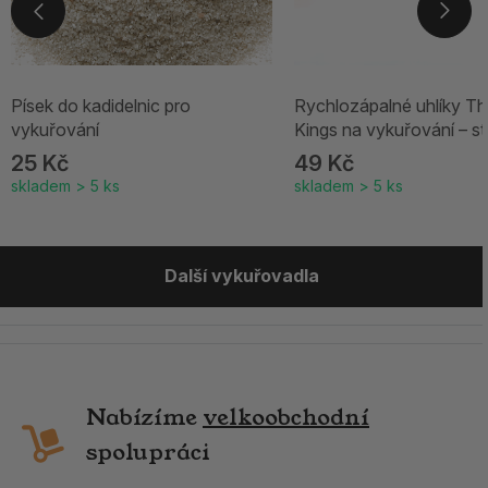
Písek do kadidelnic pro
Rychlozápalné uhlíky Th
vykuřování
Kings na vykuřování – st
25 Kč
49 Kč
skladem > 5 ks
skladem > 5 ks
Další vykuřovadla
Nabízíme
velkoobchodní
spolupráci