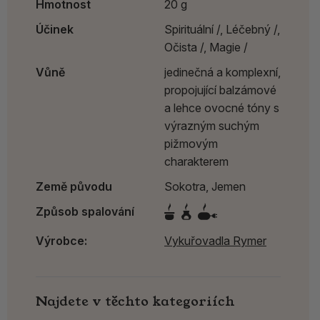
Hmotnost
20 g
Účinek
Spirituální /,
Léčebný /,
Očista /,
Magie /
Vůně
jedinečná a komplexní,
propojující balzámové
a lehce ovocné tóny s
výrazným suchým
pižmovým
charakterem
Země původu
Sokotra, Jemen
Způsob spalování
Výrobce:
Vykuřovadla Rymer
Najdete v těchto kategoriích