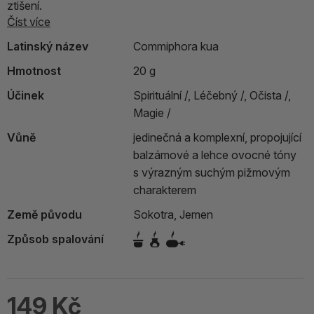
ztišení.
Číst více
Latinský název
Commiphora kua
Hmotnost
20 g
Účinek
Spirituální /,
Léčebný /,
Očista /,
Magie /
Vůně
jedinečná a komplexní, propojující
balzámové a lehce ovocné tóny
s výrazným suchým pižmovým
charakterem
Země původu
Sokotra, Jemen
Způsob spalování
149 Kč