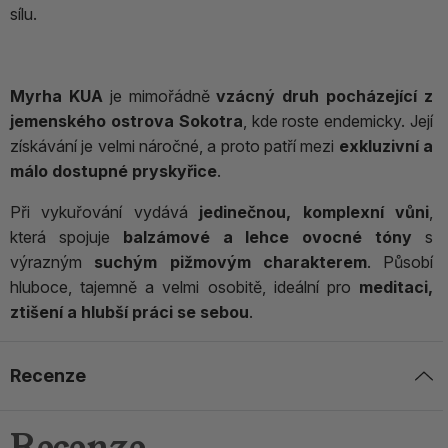
sílu.
Myrha KUA
je mimořádně
vzácný druh pocházející z
jemenského ostrova Sokotra
, kde roste endemicky. Její
získávání je velmi náročné, a proto patří mezi
exkluzivní a
málo dostupné pryskyřice
.
Při vykuřování vydává
jedinečnou, komplexní vůni
,
která spojuje
balzámové a lehce ovocné tóny
s
výrazným
suchým pižmovým charakterem
. Působí
hluboce, tajemně a velmi osobitě, ideální pro
meditaci,
ztišení a hlubší práci se sebou
.
Recenze
Recenze