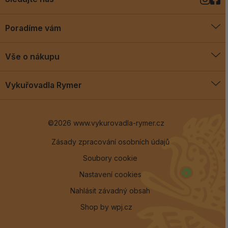
Poradíme vám
O vykuřovadlech
Vše o nákupu
Jak vykuřovat
Doprava a platba
Blog
Vykuřovadla Rymer
Obchodní podmínky
Vykuřovadla Rymer
Výměny a vrácení
©2026 www.vykurovadla-rymer.cz
O nás
Věrnostní program
Velkoobchod
Zásady zpracování osobních údajů
Soubory cookie
Kontakt
Nastavení cookies
Nahlásit závadný obsah
Shop by
wpj.cz