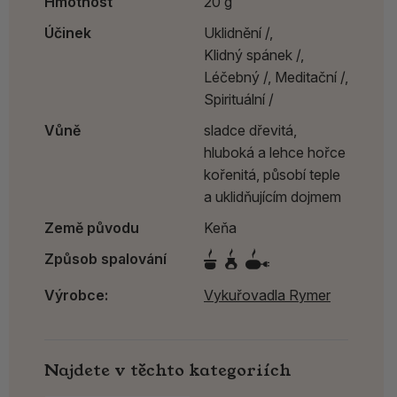
Hmotnost
20 g
Účinek
Uklidnění /,
Klidný spánek /,
Léčebný /,
Meditační /,
Spirituální /
Vůně
sladce dřevitá,
hluboká a lehce hořce
kořenitá, působí teple
a uklidňujícím dojmem
Země původu
Keňa
Způsob spalování
Výrobce:
Vykuřovadla Rymer
Najdete v těchto kategoriích