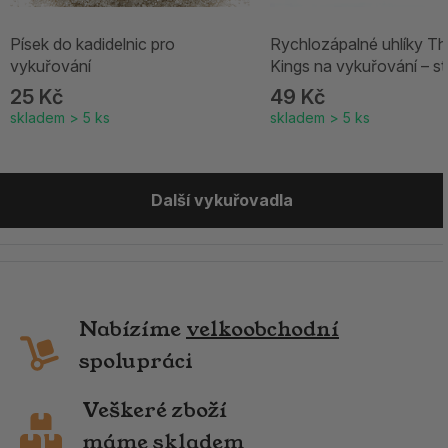
Písek do kadidelnic pro
Rychlozápalné uhlíky Th
vykuřování
Kings na vykuřování – st
25 Kč
49 Kč
skladem > 5 ks
skladem > 5 ks
Další vykuřovadla
Nabízíme
velkoobchodní
spolupráci
Veškeré zboží
máme skladem