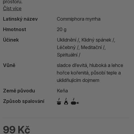
prostoru.
Číst více
Latinský název
Commiphora myrrha
Hmotnost
20 g
Účinek
Uklidnění /,
Klidný spánek /,
Léčebný /,
Meditační /,
Spirituální /
Vůně
sladce dřevitá, hluboká a lehce
hořce kořenitá, působí teple a
uklidňujícím dojmem
Země původu
Keňa
Způsob spalování
99 Kč