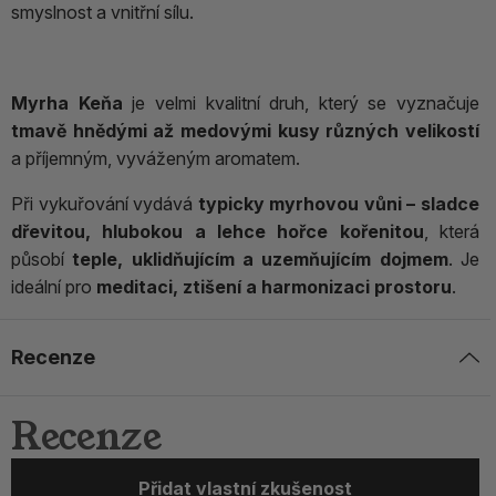
smyslnost a vnitřní sílu.
Myrha Keňa
je velmi kvalitní druh, který se vyznačuje
tmavě hnědými až medovými kusy různých velikostí
a příjemným, vyváženým aromatem.
Při vykuřování vydává
typicky myrhovou vůni – sladce
dřevitou, hlubokou a lehce hořce kořenitou
, která
působí
teple, uklidňujícím a uzemňujícím dojmem
. Je
ideální pro
meditaci, ztišení a harmonizaci prostoru
.
Recenze
Recenze
Přidat vlastní zkušenost