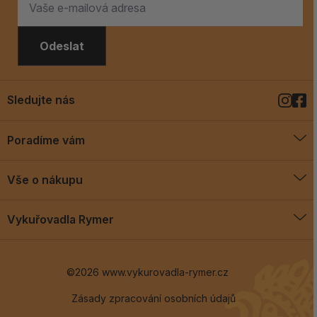
Odeslat
Sledujte nás
Poradíme vám
O vykuřovadlech
Vše o nákupu
Jak vykuřovat
Doprava a platba
Blog
Vykuřovadla Rymer
Obchodní podmínky
Vykuřovadla Rymer
Výměny a vrácení
©2026 www.vykurovadla-rymer.cz
O nás
Věrnostní program
Velkoobchod
Zásady zpracování osobních údajů