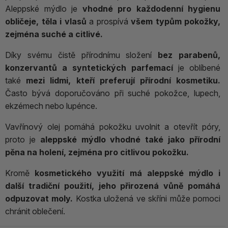
Aleppské mýdlo je
vhodné pro každodenní hygienu
obličeje, těla i vlasů
a prospívá
všem typům pokožky,
zejména suché a citlivé.
Díky svému čistě přírodnímu složení
bez parabenů,
konzervantů a syntetických parfemací
je oblíbené
také
mezi lidmi, kteří preferují přírodní kosmetiku.
Často bývá doporučováno při suché pokožce, lupech,
ekzémech nebo lupénce.
Vavřínový olej pomáhá pokožku uvolnit a otevřít póry,
proto je
aleppské mýdlo vhodné také jako přírodní
pěna na holení, zejména pro citlivou pokožku.
Kromě
kosmetického využití má aleppské mýdlo i
další tradiční použití, jeho přirozená vůně pomáhá
odpuzovat moly.
Kostka uložená ve skříni může pomoci
chránit oblečení.