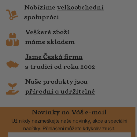
Nabízíme
velkoobchodní
spolupráci
Veškeré zboží
máme skladem
Jsme Česká firma
s tradicí od roku 2002
Naše produkty jsou
přírodní a udržitelné
Novinky na Váš e-mail
Už nikdy nezmeškejte naše novinky, akce a speciální
nabídky. Přihlášení můžete kdykoliv zrušit.