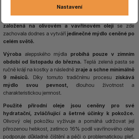
Aleppské mýdlo
patří mezi nejstarší přírodní mýdla na
Nastavení
světě a jeho historie sahá více než 4000 let zpět do
syrského města Aleppo.
Tradiční ruční
výroba
založená na olivovém a vavřínovém oleji
se zde
zachovala dodnes a vytváří
jedinečné mýdlo ceněné po
celém světě.
Výroba
aleppského mýdla
probíhá pouze v zimním
období od listopadu do března.
Teplá zelená pasta se
ručně krájí na kostky a následně
zraje a schne minimálně
9 měsíců.
Díky tomuto tradičnímu procesu
získává
mýdlo svou pevnost,
dlouhou životnost a
charakteristickou jemnost.
Použité přírodní oleje jsou ceněny pro své
hydratační, zvláčňující a šetrné účinky k pokožce.
Olivový olej pokožku vyživuje a pomáhá udržovat její
přirozenou hebkost, zatímco 16% podíl vavřínového oleje
podporuje důkladné čištění a péči o problematickou pleť.