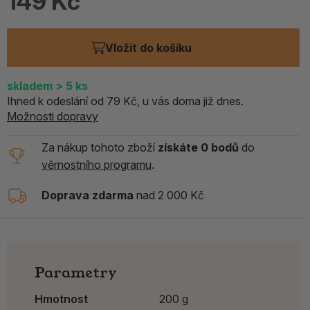
149 Kč
Vložit do košíku
skladem > 5
ks
Ihned k odeslání od 79 Kč, u vás doma již dnes.
Možnosti dopravy
Za nákup tohoto zboží
získáte 0 bodů
do
věrnostního programu
.
Doprava zdarma
nad 2 000 Kč
Parametry
Hmotnost
200 g