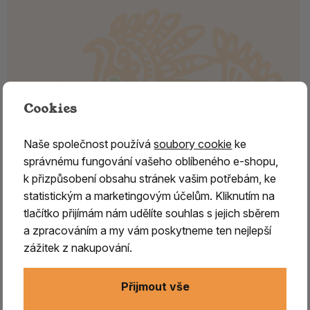
Cookies
Naše společnost používá
soubory cookie
ke
správnému fungování vašeho oblíbeného e-shopu,
k přizpůsobení obsahu stránek vašim potřebám, ke
statistickým a marketingovým účelům. Kliknutím na
tlačítko přijímám nám udělíte souhlas s jejich sběrem
Mýdlo z Aleppa s olivovým a 16%
a zpracováním a my vám poskytneme ten nejlepší
vavřínovým olejem
zážitek z nakupování.
Tradiční aleppské mýdlo s olivovým a vavřínovým
Přijmout vše
olejem 16 %