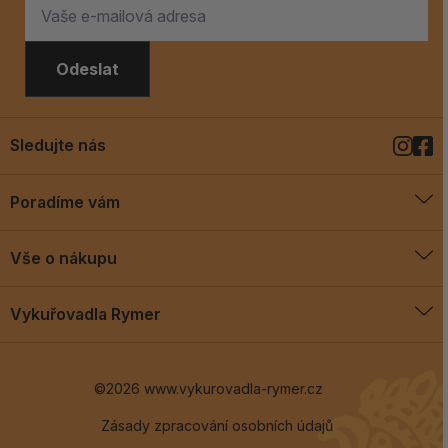
Odeslat
Sledujte nás
Poradíme vám
O vykuřovadlech
Vše o nákupu
Jak vykuřovat
Doprava a platba
Blog
Vykuřovadla Rymer
Obchodní podmínky
Vykuřovadla Rymer
Výměny a vrácení
©2026 www.vykurovadla-rymer.cz
O nás
Věrnostní program
Velkoobchod
Zásady zpracování osobních údajů