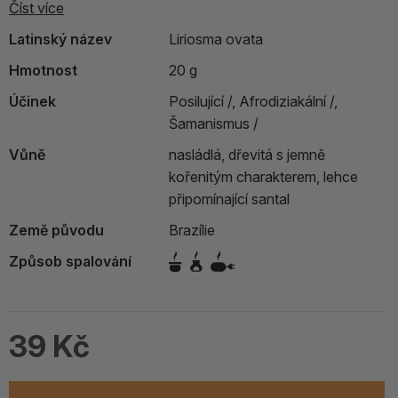
Číst více
Latinský název
Liriosma ovata
Hmotnost
20 g
Účinek
Posilující /,
Afrodiziakální /,
Šamanismus /
Vůně
nasládlá, dřevitá s jemně
kořenitým charakterem, lehce
připomínající santal
Země původu
Brazílie
Způsob spalování
39 Kč