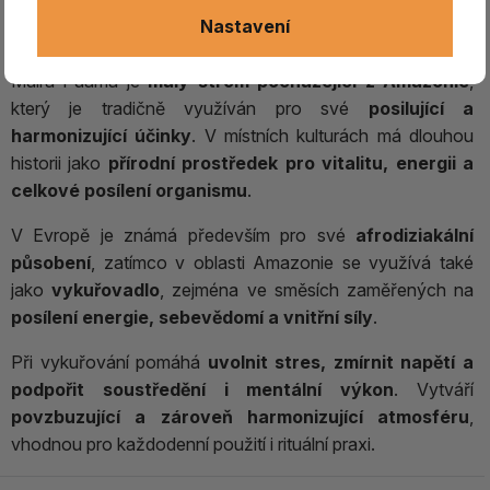
Nastavení
Muira Puama – dřevo pro energii a vitalitu
Muira Puama je
malý strom pocházející z Amazonie
,
který je tradičně využíván pro své
posilující a
harmonizující účinky
. V místních kulturách má dlouhou
historii jako
přírodní prostředek pro vitalitu, energii a
celkové posílení organismu
.
V Evropě je známá především pro své
afrodiziakální
působení
, zatímco v oblasti Amazonie se využívá také
jako
vykuřovadlo
, zejména ve směsích zaměřených na
posílení energie, sebevědomí a vnitřní síly
.
Při vykuřování pomáhá
uvolnit stres, zmírnit napětí a
podpořit soustředění i mentální výkon
. Vytváří
povzbuzující a zároveň harmonizující atmosféru
,
vhodnou pro každodenní použití i rituální praxi.