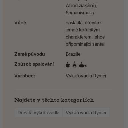
Afrodiziakální /,
Šamanismus /
Vůně
nasládlá, dřevitá s
jemně kořenitým
charakterem, lehce
připomínající santal
Země původu
Brazílie
Způsob spalování
Výrobce:
Vykuřovadla Rymer
Najdete v těchto kategoriích
Dřevitá vykuřovadla
Vykuřovadla Rymer