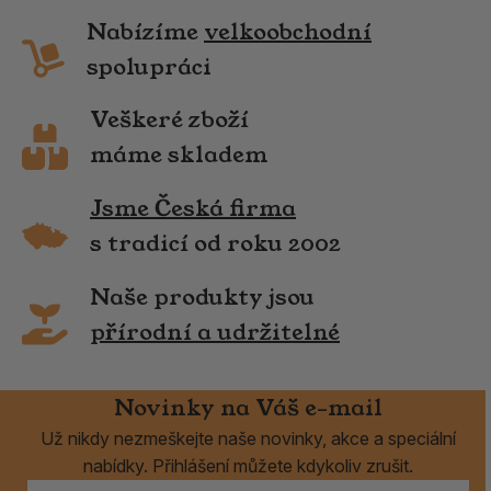
Nabízíme
velkoobchodní
spolupráci
Veškeré zboží
máme skladem
Jsme Česká firma
s tradicí od roku 2002
Naše produkty jsou
přírodní a udržitelné
Novinky na Váš e-mail
Už nikdy nezmeškejte naše novinky, akce a speciální
nabídky. Přihlášení můžete kdykoliv zrušit.