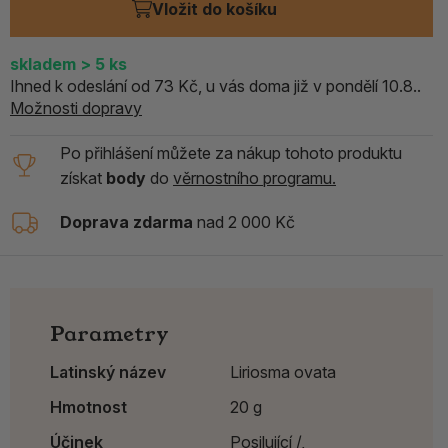
Vložit do košíku
skladem
> 5
ks
Ihned k odeslání od 73 Kč, u vás doma již v pondělí 10.8..
Možnosti dopravy
Po přihlášení můžete za nákup tohoto produktu
získat
body
do
věrnostního programu.
Doprava zdarma
nad 2 000 Kč
Parametry
Latinský název
Liriosma ovata
Hmotnost
20 g
Účinek
Posilující /,