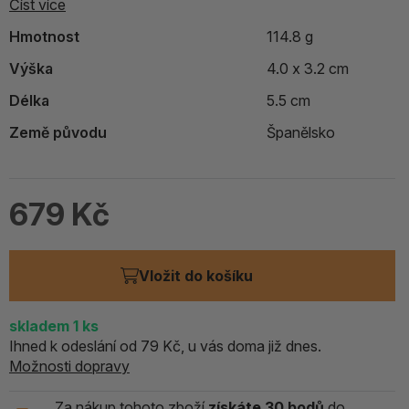
Číst více
Hmotnost
114.8 g
Výška
4.0 x 3.2 cm
Délka
5.5 cm
Země původu
Španělsko
679 Kč
Vložit do košíku
skladem 1
ks
Ihned k odeslání od 79 Kč, u vás doma již dnes.
Možnosti dopravy
Za nákup tohoto zboží
získáte 30 bodů
do