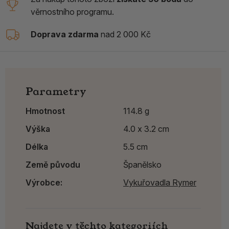
věrnostního programu.
Doprava zdarma
nad 2 000 Kč
Parametry
Hmotnost
114.8 g
Výška
4.0 x 3.2 cm
Délka
5.5 cm
Země původu
Španělsko
Výrobce:
Vykuřovadla Rymer
Najdete v těchto kategoriích