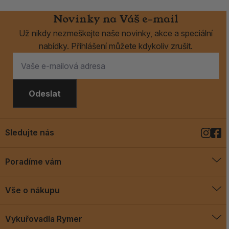
Novinky na Váš e-mail
Už nikdy nezmeškejte naše novinky, akce a speciální
nabídky. Přihlášení můžete kdykoliv zrušit.
Odeslat
Sledujte nás
Poradíme vám
O vykuřovadlech
Vše o nákupu
Jak vykuřovat
Doprava a platba
Blog
Vykuřovadla Rymer