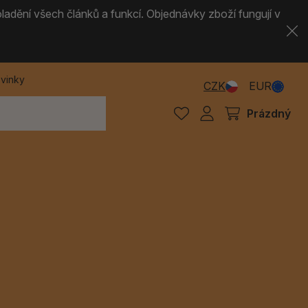
ladění všech článků a funkcí. Objednávky zboží fungují v
vinky
CZK
EUR
Prázdný