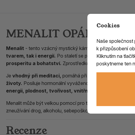
Cookies
MENALIT OPÁL z Agram
Naše společnost
Menalit
- tento vzácný mystický kámen pocházející ze Š
k přizpůsobení ob
tvarem, tak i energií.
Po staletí se používá jako
ochranný
Kliknutím na tlač
prosperitu a bohatství.
Zprostředkovává duchovní komunika
poskytneme ten ne
Je
vhodný při meditaci,
pomáhá při změněném stavu věd
životy.
Posiluje hormonální vyváženost při dospívání, v t
energii, plodnost, tvořivost, vnitřní sílu a sebedůvěru
Menalit může být velkou pomocí pro ty, kteří chtějí skoncov
zneužívání drog, alkoholu, sebepoškozování
, pomáhá vid
Recenze