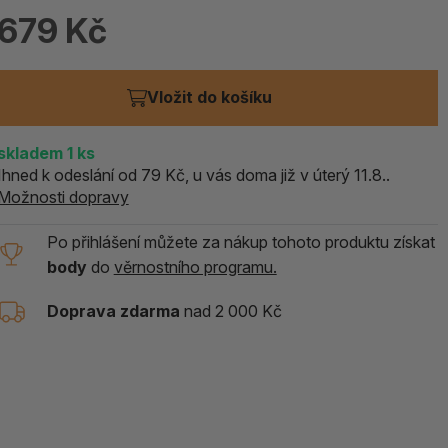
679 Kč
ALOE PRAVÁ (Aloe vera)
119 Kč
skladem > 5 ks
Vložit do košíku
skladem
1
ks
Ihned k odeslání od 79 Kč, u vás doma již v úterý 11.8..
Možnosti dopravy
Po přihlášení můžete za nákup tohoto produktu získat
body
do
věrnostního programu.
Doprava zdarma
nad 2 000 Kč