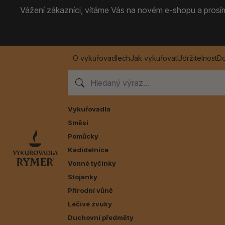
Vážení zákazníci, vítáme Vás na novém e-shopu a prosíme
O vykuřovadlech
Jak vykuřovat
Udržitelnost
Do
Vykuřovadla
Směsi
Pomůcky
Kadidelnice
Vonné tyčinky
Stojánky
Přírodní vůně
Léčivé zvuky
Duchovní předměty