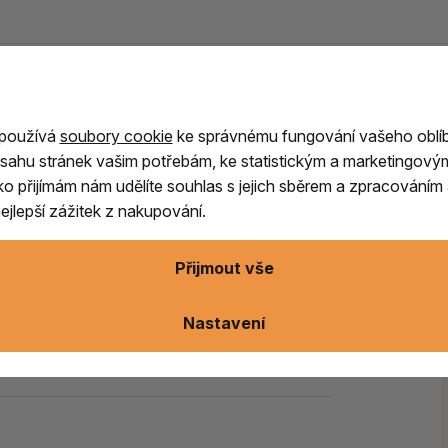
onu/ surový 2.
 používá
soubory cookie
ke správnému fungování vašeho oblí
panělska je svým způsobem
jedinečný, jak
sahu stránek vašim potřebám, ke statistickým a marketingový
 talisman.
Věří se, že
přitahuje štěstí,
ítko přijímám nám udělíte souhlas s jejich sběrem a zpracování
ci jak s matkou zemí, tak i živly.
jlepší zážitek z nakupování.
omí,
zpřístupňuje náhled v minulé
Přijmout vše
ěhotenství a menopauze,
podporuje ženskou
, harmonizuje.
Nastavení
at s nezdravými a škodlivými návyky, jako je
ět nový začátek a znovuzrození.