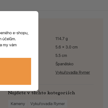
Parametry
beného e-shopu,
Hmotnost
114.7 g
m účelům.
m a my vám
Výška
5.6 x 3.0 cm
Délka
5.5 cm
Země původu
Španělsko
Výrobce:
Vykuřovadla Rymer
Najdete v těchto kategoriích
Kameny
Vykuřovadla Rymer