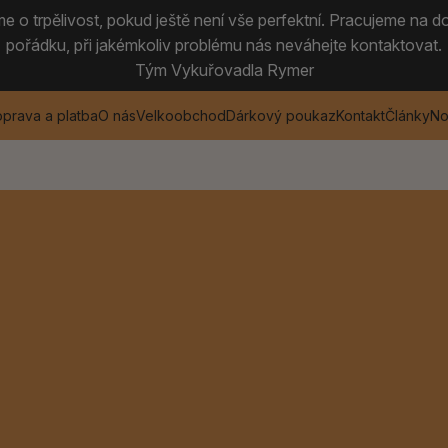
 o trpělivost, pokud ještě není vše perfektní. Pracujeme na do
pořádku, při jakémkoliv problému nás neváhejte kontaktovat.
Tým Vykuřovadla Rymer
prava a platba
O nás
Velkoobchod
Dárkový poukaz
Kontakt
Články
No