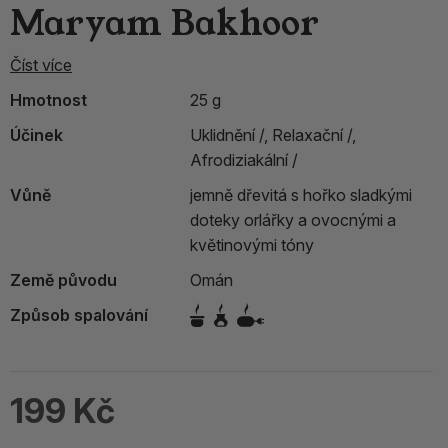
Maryam Bakhoor
Číst více
Hmotnost
25 g
Účinek
Uklidnění /,
Relaxační /,
Afrodiziakální /
Vůně
jemně dřevitá s hořko sladkými
doteky orlářky a ovocnými a
květinovými tóny
Země původu
Omán
Způsob spalování
199 Kč