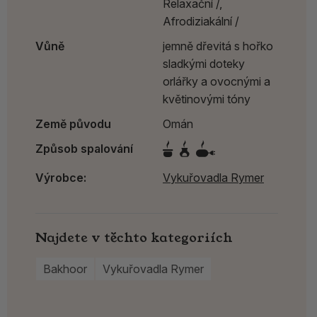
Relaxační /,
Afrodiziakální /
Vůně
jemně dřevitá s hořko
sladkými doteky
orlářky a ovocnými a
květinovými tóny
Země původu
Omán
Způsob spalování
Výrobce:
Vykuřovadla Rymer
Najdete v těchto kategoriích
Bakhoor
Vykuřovadla Rymer