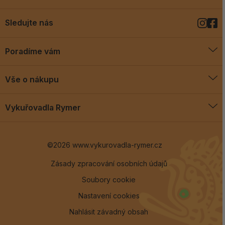
Sledujte nás
Poradíme vám
O vykuřovadlech
Vše o nákupu
Jak vykuřovat
Doprava a platba
Blog
Vykuřovadla Rymer
Obchodní podmínky
Vykuřovadla Rymer
Výměny a vrácení
©2026 www.vykurovadla-rymer.cz
O nás
Věrnostní program
Velkoobchod
Zásady zpracování osobních údajů
Soubory cookie
Kontakt
Nastavení cookies
Nahlásit závadný obsah