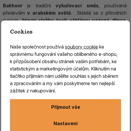
Bakhoor
je tradiční
vykuřovací směs
, používaná
především
v arabském světě
. Skládá se z přírodních
surovin,
hlavní složku tvoří většinou vzácná dřeva
,
které se napouští a
kombinuje s dalšími vonnými
Cookies
složkami
, jako jsou éterické oleje, pryskyřice, ambra a
vonné byliny.
Naše společnost používá
soubory cookie
ke
správnému fungování vašeho oblíbeného e-shopu,
Každý výrobce
má
svůj tajný recept
, který se dědí
k přizpůsobení obsahu stránek vašim potřebám, ke
z generace na generaci a může se lišit v použití výchozích
statistickým a marketingovým účelům. Kliknutím na
surovin a jednotlivých poměrů. Jde vždy o ruční práci
tlačítko přijímám nám udělíte souhlas s jejich sběrem
s nejkvalitnějšími vonnými složkami. Obecně platí, že čím je
a zpracováním a my vám poskytneme ten nejlepší
Bakhoor uchováván déle, tím má lepší vůni.
zážitek z nakupování.
Jedná se o
velmi kvalitní a luxusní produkt
,
používaný
pro významné příležitosti
, jako jsou svatby,
Přijmout vše
uctění hostů, milostné chvíle, odpočinek, k posílení
pozitivní energie, uctívání a obětiny, také na odstranění
Nastavení
negativních emocí, zlepšení nálady a posílení kreativity.