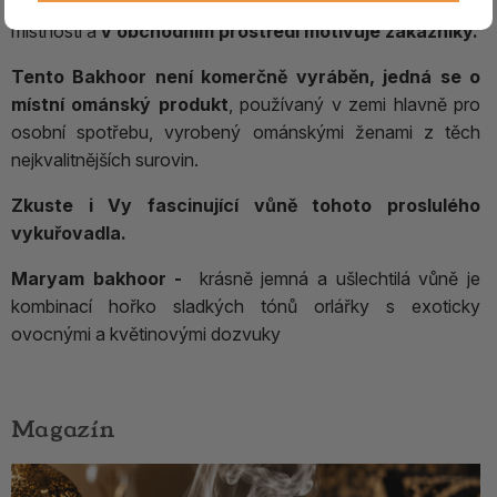
Bakhoor velmi dobře neutralizuje pachy, dezinfikuje
místnosti a
v obchodním prostředí motivuje zákazníky.
Tento Bakhoor není komerčně vyráběn, jedná se o
místní ománský produkt
, používaný v zemi hlavně pro
osobní spotřebu, vyrobený ománskými ženami z těch
nejkvalitnějších surovin.
Zkuste i Vy fascinující vůně tohoto proslulého
vykuřovadla.
Maryam bakhoor -
krásně jemná a ušlechtilá vůně je
kombinací hořko sladkých tónů orlářky s exoticky
ovocnými a květinovými dozvuky
Magazín