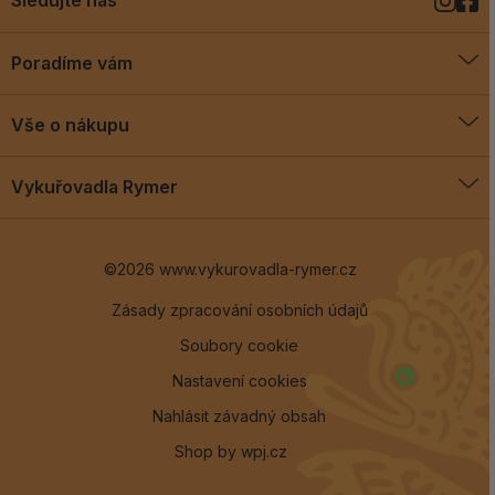
Sledujte nás
Poradíme vám
O vykuřovadlech
Vše o nákupu
Jak vykuřovat
Doprava a platba
Blog
Vykuřovadla Rymer
Obchodní podmínky
Vykuřovadla Rymer
Výměny a vrácení
©2026 www.vykurovadla-rymer.cz
O nás
Věrnostní program
Velkoobchod
Zásady zpracování osobních údajů
Soubory cookie
Kontakt
Nastavení cookies
Nahlásit závadný obsah
Shop by
wpj.cz