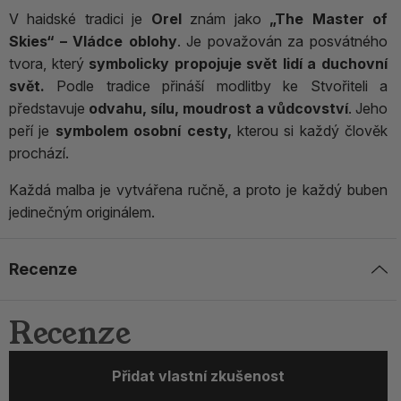
V haidské tradici je
Orel
znám jako
„The Master of
Skies“ – Vládce oblohy
. Je považován za posvátného
tvora, který
symbolicky propojuje svět lidí a duchovní
svět.
Podle tradice přináší modlitby ke Stvořiteli a
představuje
odvahu, sílu, moudrost a vůdcovství
. Jeho
peří je
symbolem osobní cesty,
kterou si každý člověk
prochází.
Každá malba je vytvářena ručně, a proto je každý buben
jedinečným originálem.
Recenze
Recenze
Přidat vlastní zkušenost