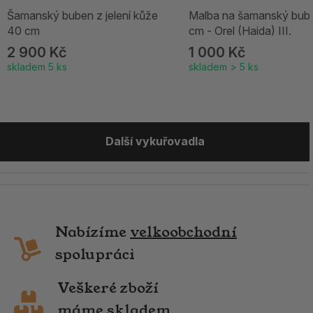
Šamanský buben z jelení kůže
Malba na šamanský bub
40 cm
cm - Orel (Haida) III.
2 900 Kč
1 000 Kč
skladem 5 ks
skladem > 5 ks
Další vykuřovadla
Nabízíme
velkoobchodní
spolupráci
Veškeré zboží
máme skladem