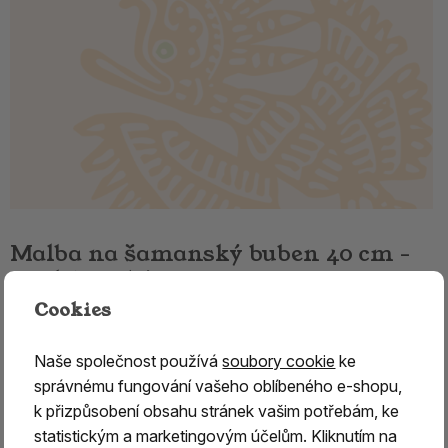
Malba na šamanský buben 40 cm -
Orel (Haida) I.
Cookies
Malba na šamanský buben – symbol Orel (Haida)
Naše společnost používá
soubory cookie
ke
Objednáváte
pouze ruční malbu na šamanský buben
.
správnému fungování vašeho oblíbeného e-shopu,
K malbě je třeba přidat také
konkrétní velikost
k přizpůsobení obsahu stránek vašim potřebám, ke
šamanského bubnu
, na který bude motiv namalován.
statistickým a marketingovým účelům. Kliknutím na
Malujeme výhradně na
bubny zakoupené v našem e-