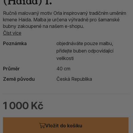
(Haida) I.
Ručně malovaný motiv Orla inspirovaný tradičním uměním
kmene Haida. Malba je určena výhradně pro šamanské
bubny zakoupené na našem e-shopu.
Číst více
Poznámka
objednáváte pouze malbu,
přidejte buben odpovídající
velikosti
Průměr
40 cm
Země původu
Česká Republika
1 000 Kč
Vložit do košíku