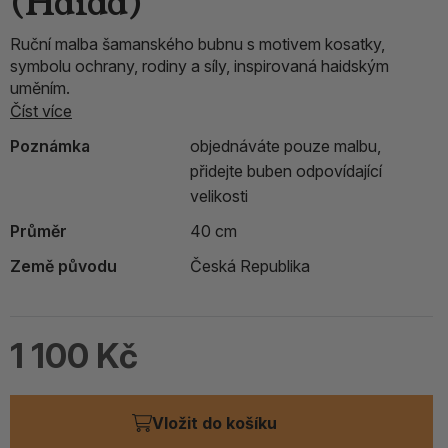
(Haida)
Ruční malba šamanského bubnu s motivem kosatky,
symbolu ochrany, rodiny a síly, inspirovaná haidským
uměním.
Číst více
Poznámka
objednáváte pouze malbu,
přidejte buben odpovídající
velikosti
Průměr
40 cm
Země původu
Česká Republika
1 100 Kč
Vložit do košíku