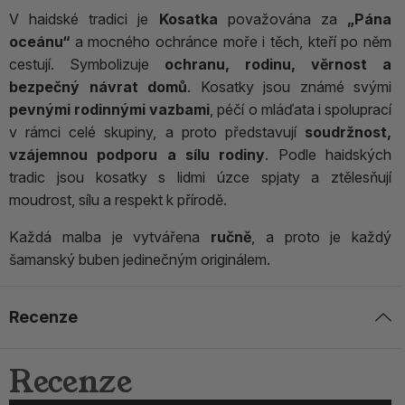
V haidské tradici je
Kosatka
považována za
„Pána
oceánu“
a mocného ochránce moře i těch, kteří po něm
cestují. Symbolizuje
ochranu, rodinu, věrnost a
bezpečný návrat domů
. Kosatky jsou známé svými
pevnými rodinnými vazbami
, péčí o mláďata i spoluprací
v rámci celé skupiny, a proto představují
soudržnost,
vzájemnou podporu a sílu rodiny
. Podle haidských
tradic jsou kosatky s lidmi úzce spjaty a ztělesňují
moudrost, sílu a respekt k přírodě.
Každá malba je vytvářena
ručně
, a proto je každý
šamanský buben jedinečným originálem.
Recenze
Recenze