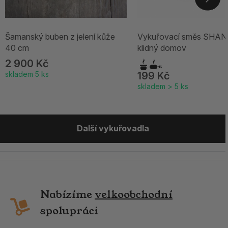
Šamanský buben z jelení kůže
Vykuřovací směs SHAN
40 cm
klidný domov
2 900 Kč
skladem 5 ks
199 Kč
skladem > 5 ks
Další vykuřovadla
Nabízíme
velkoobchodní
spolupráci