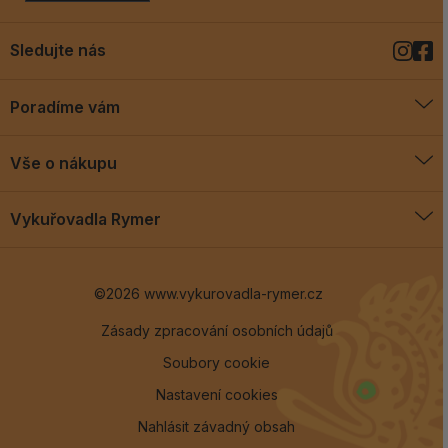
Sledujte nás
Poradíme vám
O vykuřovadlech
Vše o nákupu
Jak vykuřovat
Doprava a platba
Blog
Vykuřovadla Rymer
Obchodní podmínky
Vykuřovadla Rymer
Výměny a vrácení
©2026 www.vykurovadla-rymer.cz
O nás
Věrnostní program
Velkoobchod
Zásady zpracování osobních údajů
Soubory cookie
Kontakt
Nastavení cookies
Nahlásit závadný obsah