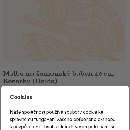
Malba na šamanský buben 40 cm -
Kosatky (Haida)
Malba na šamanský buben – symbol Kosatek (Haida)
Cookies
Objednáváte
pouze ruční malbu na šamanský buben
.
Naše společnost používá
soubory cookie
ke
K malbě je třeba přidat také
konkrétní velikost
správnému fungování vašeho oblíbeného e-shopu,
šamanského bubnu
, na který bude motiv namalován.
k přizpůsobení obsahu stránek vašim potřebám, ke
Malujeme výhradně na
bubny zakoupené v našem e-