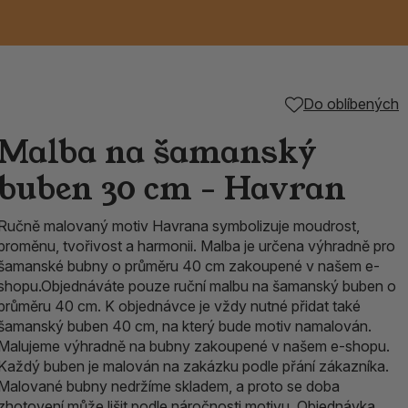
Keramické RAKU
Vonné tyčinky z
Kouřící panáčci na
Příslušenství k
Do oblíbených
é
nice
die
TIK
Svazky
Řecké chrámové
Tuhé mýdlo ALEPPO
Svíce
kadidelnice
Japonska
františky
tibetským mísám
Malba na šamanský
Orientální kovové
buben 30 cm - Havran
lucerny
Ručně malovaný motiv Havrana symbolizuje moudrost,
proměnu, tvořivost a harmonii. Malba je určena výhradně pro
šamanské bubny o průměru 40 cm zakoupené v našem e-
shopu.Objednáváte pouze ruční malbu na šamanský buben o
průměru 40 cm. K objednávce je vždy nutné přidat také
šamanský buben 40 cm, na který bude motiv namalován.
Malujeme výhradně na bubny zakoupené v našem e-shopu.
Každý buben je malován na zakázku podle přání zákazníka.
Malované bubny nedržíme skladem, a proto se doba
zhotovení může lišit podle náročnosti motivu. Objednávka