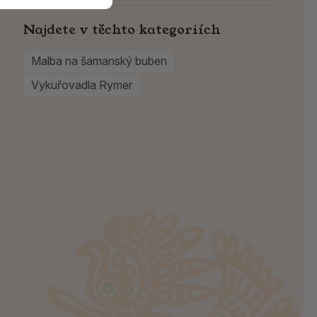
Najdete v těchto kategoriích
Malba na šamanský buben
Vykuřovadla Rymer