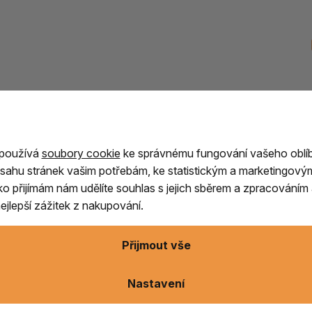
en 30 cm - Havran
 používá
soubory cookie
ke správnému fungování vašeho oblí
sahu stránek vašim potřebám, ke statistickým a marketingový
ítko přijímám nám udělíte souhlas s jejich sběrem a zpracování
en
. K malbě je třeba přidat také
konkrétní
jlepší zážitek z nakupování.
 namalován. Malujeme výhradně na
bubny
Přijmout vše
ní zákazníka. Malované bubny proto nedržíme
tivu cca do 7 pracovních dní.
Nastavení
etí platby předem
.