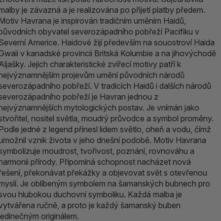
malby je závazná a je realizována po přijetí platby předem.
ALOE PRAVÁ (Aloe vera)
Motiv Havrana je inspirován tradičním uměním Haidů,
původních obyvatel severozápadního pobřeží Pacifiku v
119 Kč
Severní Americe. Haidové žijí především na souostroví Haida
skladem > 5 ks
Gwaii v kanadské provincii Britská Kolumbie a na jihovýchodě
Aljašky. Jejich charakteristické zvířecí motivy patří k
nejvýznamnějším projevům umění původních národů
severozápadního pobřeží. V tradicích Haidů i dalších národů
severozápadního pobřeží je Havran jednou z
nejvýznamnějších mytologických postav. Je vnímán jako
stvořitel, nositel světla, moudrý průvodce a symbol proměny.
Podle jedné z legend přinesl lidem světlo, oheň a vodu, čímž
umožnil vznik života v jeho dnešní podobě. Motiv Havrana
symbolizuje moudrost, tvořivost, poznání, rovnováhu a
harmonii přírody. Připomíná schopnost nacházet nová
řešení, překonávat překážky a objevovat svět s otevřenou
myslí. Je oblíbeným symbolem na šamanských bubnech pro
svou hlubokou duchovní symboliku. Každá malba je
vytvářena ručně, a proto je každý šamanský buben
jedinečným originálem.