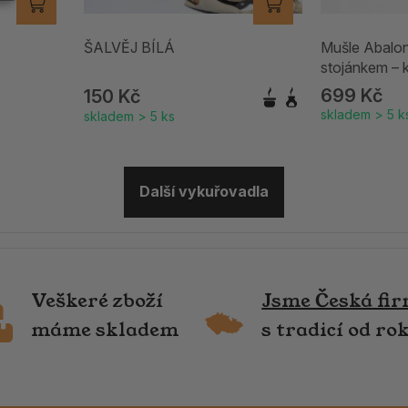
ŠALVĚJ BÍLÁ
Mušle Abalon
stojánkem – k
vykuřování
699 Kč
150 Kč
skladem > 5 k
skladem > 5 ks
Další vykuřovadla
Veškeré zboží
Jsme Česká fi
máme skladem
s tradicí od ro