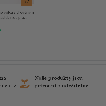
e velká s dřevěným
adidelnice pro
s
rma
Naše produkty jsou
ku 2002
přírodní a udržitelné