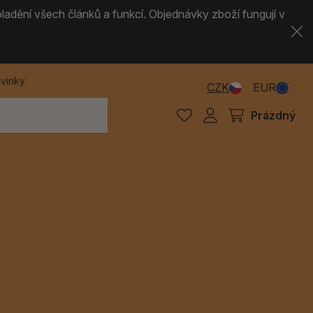
ladění všech článků a funkcí. Objednávky zboží fungují v
vinky
CZK
EUR
Prázdný