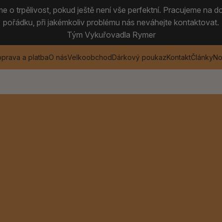
 o trpělivost, pokud ještě není vše perfektní. Pracujeme na do
pořádku, při jakémkoliv problému nás neváhejte kontaktovat.
Tým Vykuřovadla Rymer
prava a platba
O nás
Velkoobchod
Dárkový poukaz
Kontakt
Články
No