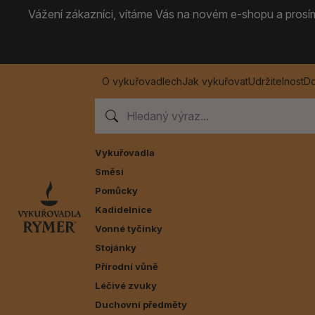
Vážení zákazníci, vítáme Vás na novém e-shopu a prosíme
O vykuřovadlech
Jak vykuřovat
Udržitelnost
Do
Vykuřovadla
Směsi
Pomůcky
Kadidelnice
Vonné tyčinky
Stojánky
Přírodní vůně
Léčivé zvuky
Duchovní předměty