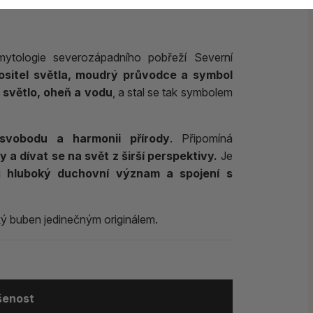
mytologie severozápadního pobřeží Severní
 nositel světla, moudrý průvodce a symbol
m
světlo, oheň a vodu
, a stal se tak symbolem
svobodu a harmonii přírody
. Připomíná
a dívat se na svět z širší perspektivy.
Je
ůj
hluboký duchovní význam a spojení s
ký buben jedinečným originálem.
ušenost