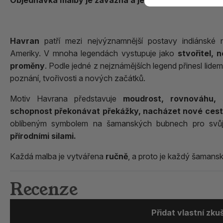
Havran
patří mezi nejvýznamnější postavy indiánské 
Ameriky. V mnoha legendách vystupuje jako
stvořitel,
proměny
. Podle jedné z nejznámějších legend přinesl lide
poznání, tvořivosti a nových začátků.
Motiv Havrana představuje
moudrost, rovnováhu, 
schopnost překonávat překážky, nacházet nové cesty 
oblíbeným symbolem na šamanských bubnech pro sv
přírodními silami.
Každá malba je vytvářena
ručně
, a proto je každý šamans
Recenze
Přidat vlastní zk