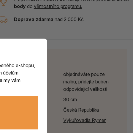
body
do
věrnostního programu.
Doprava zdarma
nad 2 000 Kč
Parametry
beného e-shopu,
m účelům.
Poznámka
objednáváte pouze
m a my vám
malbu, přidejte buben
odpovídající velikosti
Průměr
30 cm
Země původu
Česká Republika
Výrobce:
Vykuřovadla Rymer