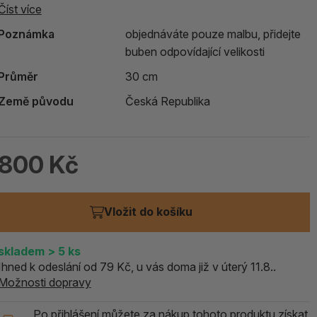
Číst více
Poznámka
objednáváte pouze malbu, přidejte
buben odpovídající velikosti
Průměr
30 cm
Země původu
Česká Republika
800 Kč
Vložit do košíku
skladem
> 5
ks
Ihned k odeslání od 79 Kč, u vás doma již v úterý 11.8..
Možnosti dopravy
Po přihlášení můžete za nákup tohoto produktu získat