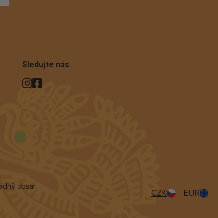
Sledujte nás
vadný obsah
CZK
EUR