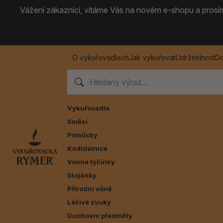
Vážení zákazníci, vítáme Vás na novém e-shopu a prosíme
O vykuřovadlech
Jak vykuřovat
Udržitelnost
Do
Vykuřovadla
Směsi
Pomůcky
Kadidelnice
Vonné tyčinky
Stojánky
Přírodní vůně
Léčivé zvuky
Duchovní předměty