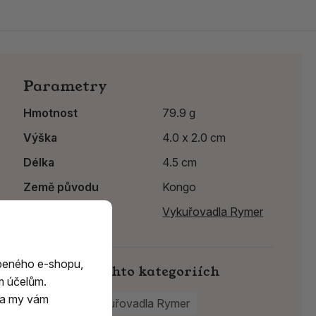
Parametry
Hmotnost
79.9 g
Výška
4.0 x 2.0 cm
Délka
4.5 cm
Země původu
Kongo
Výrobce:
Vykuřovadla Rymer
beného e-shopu,
Najdete v těchto kategoriích
m účelům.
m a my vám
Kameny
Vykuřovadla Rymer