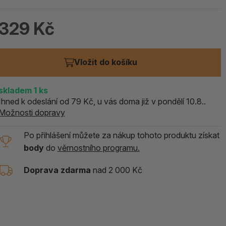
ALOE PRAVÁ (Aloe vera)
329 Kč
119 Kč
skladem > 5 ks
Vložit do košíku
skladem 1
ks
Ihned k odeslání od 79 Kč, u vás doma již v pondělí 10.8..
Možnosti dopravy
Po přihlášení můžete za nákup tohoto produktu získat
body
do
věrnostního programu.
Doprava zdarma
nad 2 000 Kč