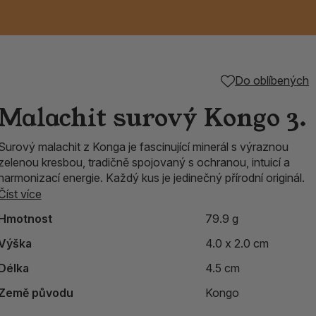
Keramické RAKU
Vonné tyčinky z
Kouřící panáčci na
Příslušenství k
Do oblíbených
nice
die
TIK
Svazky
Řecké chrámové
Tuhé mýdlo ALEPPO
Svíce
kadidelnice
Japonska
františky
tibetským mísám
Malachit surový Kongo 3.
Orientální kovové
Surový malachit z Konga je fascinující minerál s výraznou
lucerny
zelenou kresbou, tradičně spojovaný s ochranou, intuicí a
harmonizací energie. Každý kus je jedinečný přírodní originál.
Číst více
Hmotnost
79.9 g
Výška
4.0 x 2.0 cm
Délka
4.5 cm
Země původu
Kongo