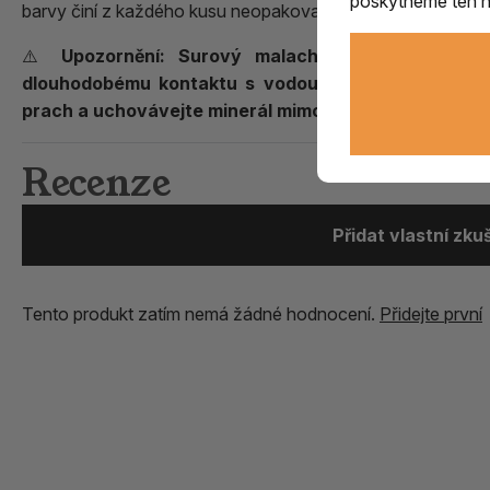
poskytneme ten ne
barvy činí z každého kusu neopakovatelný přírodní originál.
⚠️
Upozornění:
Surový malachit obsahuje měď a
dlouhodobému kontaktu s vodou. Po manipulaci si 
prach a uchovávejte minerál mimo dosah dětí a domác
Recenze
Přidat vlastní zk
Tento produkt zatím nemá žádné hodnocení.
Přidejte první