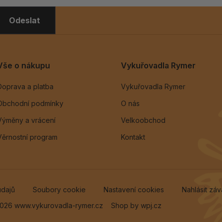
Odeslat
Vše o nákupu
Vykuřovadla Rymer
Doprava a platba
Vykuřovadla Rymer
Obchodní podmínky
O nás
Výměny a vrácení
Velkoobchod
Věrnostní program
Kontakt
údajů
Soubory cookie
Nastavení cookies
Nahlásit zá
026 www.vykurovadla-rymer.cz
Shop by
wpj.cz