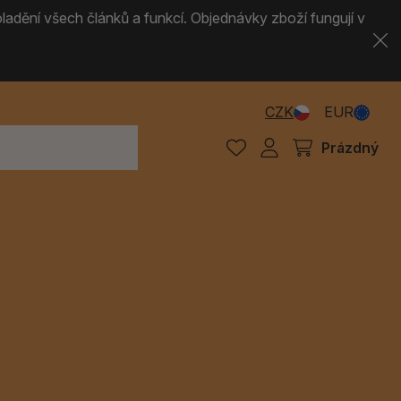
ladění všech článků a funkcí. Objednávky zboží fungují v
CZK
EUR
Prázdný