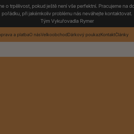
 o trpělivost, pokud ještě není vše perfektní. Pracujeme na do
pořádku, při jakémkoliv problému nás neváhejte kontaktovat.
Tým Vykuřovadla Rymer
prava a platba
O nás
Velkoobchod
Dárkový poukaz
Kontakt
Články