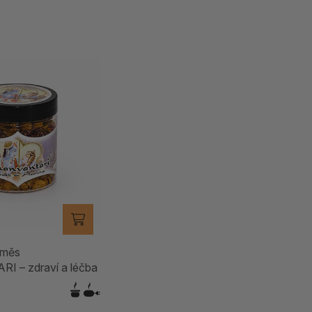
směs
 – zdraví a léčba