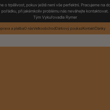
 o trpělivost, pokuv ještě není vše perfektní. Pracujeme na do
pořádku, při jakémkoliv problému nás neváhejte kontaktovat.
Tým Vykuřovadla Rymer
prava a platba
O nás
Velkoobchod
Dárkový poukaz
Kontakt
Články