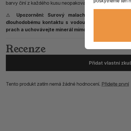
poskytneme ten ne
barvy činí z každého kusu neopakovatelný přírodní originál.
⚠️
Upozornění:
Surový malachit obsahuje měď a
dlouhodobému kontaktu s vodou. Po manipulaci si 
prach a uchovávejte minerál mimo dosah dětí a domác
Recenze
Přidat vlastní zk
Tento produkt zatím nemá žádné hodnocení.
Přidejte první