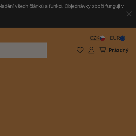
ladění všech článků a funkcí. Objednávky zboží fungují v
CZK
EUR
Prázdný