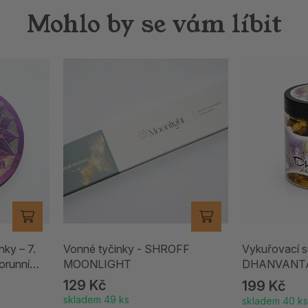
Mohlo by se vám líbit
nky – 7.
Vonné tyčinky - SHROFF
Vykuřovací 
runní
MOONLIGHT
DHANVANTARI
129 Kč
199 Kč
skladem 49 ks
skladem 40 ks