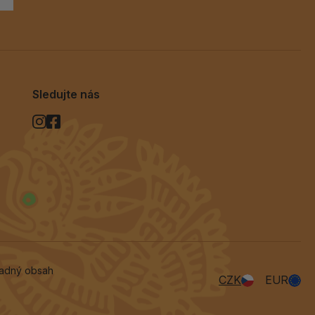
Sledujte nás
vadný obsah
CZK
EUR