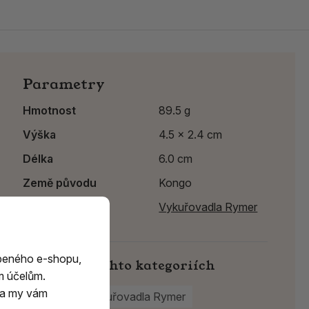
Parametry
Hmotnost
89.5 g
Výška
4.5 x 2.4 cm
Délka
6.0 cm
Země původu
Kongo
Výrobce:
Vykuřovadla Rymer
beného e-shopu,
Najdete v těchto kategoriích
m účelům.
m a my vám
Kameny
Vykuřovadla Rymer