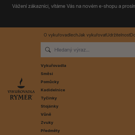
Vážení zákazníci, vítáme Vás na novém e-shopu a prosíme
O vykuřovadlech
Jak vykuřovat
Udržitelnost
Do
Vykuřovadla
Směsi
Pomůcky
Kadidelnice
Tyčinky
Stojánky
Vůně
Zvuky
Předměty