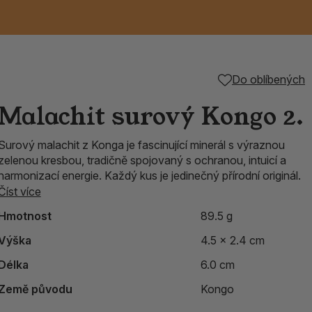
Keramické RAKU
Vonné tyčinky z
Kouřící panáčci na
Příslušenství k
Do oblíbených
nice
die
TIK
Svazky
Řecké chrámové
Tuhé mýdlo ALEPPO
Svíce
kadidelnice
Japonska
františky
tibetským mísám
Malachit surový Kongo 2.
Orientální kovové
Surový malachit z Konga je fascinující minerál s výraznou
lucerny
zelenou kresbou, tradičně spojovaný s ochranou, intuicí a
harmonizací energie. Každý kus je jedinečný přírodní originál.
Číst více
Hmotnost
89.5 g
Výška
4.5 x 2.4 cm
Délka
6.0 cm
Země původu
Kongo