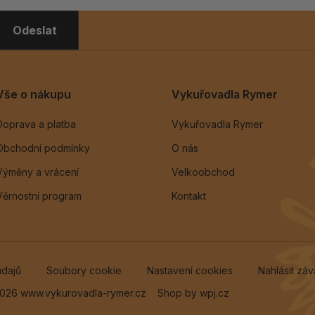
Odeslat
Vše o nákupu
Vykuřovadla Rymer
Doprava a platba
Vykuřovadla Rymer
Obchodní podmínky
O nás
Výměny a vrácení
Velkoobchod
Věrnostní program
Kontakt
údajů
Soubory cookie
Nastavení cookies
Nahlásit zá
026 www.vykurovadla-rymer.cz
Shop by
wpj.cz