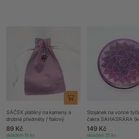
SÁČEK plátěný na kameny a
Stojánek na vonné tyči
drobné předměty / fialový
čakra SAHASRÁRA (ko
čakra) | fialový
89 Kč
149 Kč
skladem 18 ks
skladem 25 ks