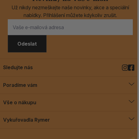
Už nikdy nezmeškejte naše novinky, akce a speciální
nabídky. Přihlášení můžete kdykoliv zrušit.
Odeslat
Sledujte nás
Poradíme vám
O vykuřovadlech
Vše o nákupu
Jak vykuřovat
Doprava a platba
Blog
Vykuřovadla Rymer
Obchodní podmínky
Vykuřovadla Rymer
Výměny a vrácení