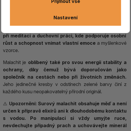
Přijmout vše
ochranný kámen
, který
pomáhá pohlcovat negativní
energie a podporuje vnitřní proměnu.
Je spojován s
Nastavení
harmonizací čaker
, rozvojem intuice, citlivosti a
hlubším
porozuměním sobě samému
. Tradičně bývá využíván
při meditaci a duchovní práci, kde podporuje osobní
růst a schopnost vnímat vlastní emoce
a myšlenkové
vzorce.
Malachit je
oblíbený také pro svou energii stability a
ochrany, díky čemuž bývá doporučován jako
společník na cestách nebo při životních změnách.
Jeho jedinečné kresby v odstínech zelené barvy činí z
každého kusu neopakovatelný přírodní originál.
⚠️
Upozornění:
Surový malachit obsahuje měď a není
určen k přípravě elixírů ani k dlouhodobému kontaktu
s vodou. Po manipulaci si vždy umyjte ruce,
nevdechujte případný prach a uchovávejte minerál