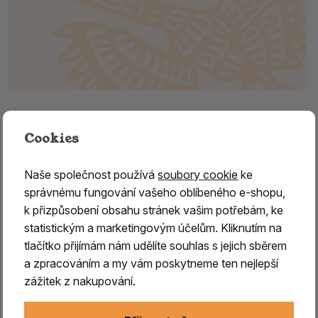
Malachit surový Kongo 2.
Cookies
Malachit surový z Konga – ochranný kámen intuice a
transformace
Naše společnost používá
soubory cookie
ke
správnému fungování vašeho oblíbeného e-shopu,
Malachit
je jeden z nejznámějších a
nejkrásnějších
k přizpůsobení obsahu stránek vašim potřebám, ke
zelených minerálů, jehož název pochází z řeckého
statistickým a marketingovým účelům. Kliknutím na
slova
malache
, označujícího sytě zelenou barvu.
Již
tlačítko přijímám nám udělíte souhlas s jejich sběrem
ve starověkém Egyptě byl
ceněn pro svou krásu a
a zpracováním a my vám poskytneme ten nejlepší
využíván k výrobě šperků, amuletů
a dekorativních
zážitek z nakupování.
předmětů.
V tradiční práci s minerály je malachit
považován za silný