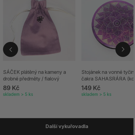
SÁČEK plátěný na kameny a
Stojánek na vonné tyčink
drobné předměty / fialový
čakra SAHASRÁRA (kor
čakra) | fialový
89 Kč
149 Kč
skladem > 5 ks
skladem > 5 ks
Další vykuřovadla