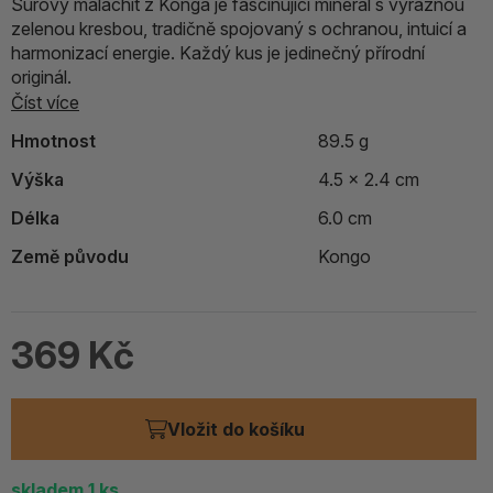
Surový malachit z Konga je fascinující minerál s výraznou
zelenou kresbou, tradičně spojovaný s ochranou, intuicí a
harmonizací energie. Každý kus je jedinečný přírodní
originál.
Číst více
Hmotnost
89.5 g
Výška
4.5 x 2.4 cm
Délka
6.0 cm
Země původu
Kongo
369 Kč
Vložit do košíku
skladem
1
ks