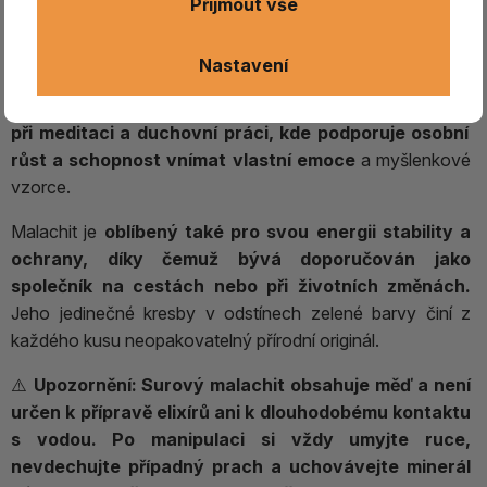
Přijmout vše
ochranný kámen
, který
pomáhá pohlcovat negativní
energie a podporuje vnitřní proměnu.
Je spojován s
Nastavení
harmonizací čaker
, rozvojem intuice, citlivosti a
hlubším
porozuměním sobě samému
. Tradičně bývá využíván
při meditaci a duchovní práci, kde podporuje osobní
růst a schopnost vnímat vlastní emoce
a myšlenkové
vzorce.
Malachit je
oblíbený také pro svou energii stability a
ochrany, díky čemuž bývá doporučován jako
společník na cestách nebo při životních změnách.
Jeho jedinečné kresby v odstínech zelené barvy činí z
každého kusu neopakovatelný přírodní originál.
⚠️
Upozornění:
Surový malachit obsahuje měď a není
určen k přípravě elixírů ani k dlouhodobému kontaktu
s vodou. Po manipulaci si vždy umyjte ruce,
nevdechujte případný prach a uchovávejte minerál