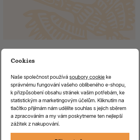
Malachit surový Kongo 1.
Cookies
Malachit surový z Konga – ochranný kámen intuice a
transformace
Naše společnost používá
soubory cookie
ke
správnému fungování vašeho oblíbeného e-shopu,
Malachit
je jeden z nejznámějších a
nejkrásnějších
k přizpůsobení obsahu stránek vašim potřebám, ke
zelených minerálů, jehož název pochází z řeckého
statistickým a marketingovým účelům. Kliknutím na
slova
malache
, označujícího sytě zelenou barvu.
Již
tlačítko přijímám nám udělíte souhlas s jejich sběrem
ve starověkém Egyptě byl
ceněn pro svou krásu a
a zpracováním a my vám poskytneme ten nejlepší
využíván k výrobě šperků, amuletů
a dekorativních
zážitek z nakupování.
předmětů.
V tradiční práci s minerály je malachit
považován za silný