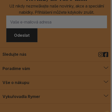
Už nikdy nezmeškejte naše novinky, akce a speciální
nabídky. Přihlášení můžete kdykoliv zrušit.
Odeslat
Sledujte nás
Poradíme vám
O vykuřovadlech
Vše o nákupu
Jak vykuřovat
Doprava a platba
Blog
Vykuřovadla Rymer
Obchodní podmínky
Vykuřovadla Rymer
Výměny a vrácení