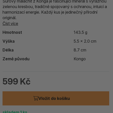
Surový malachit z Konga je fascinující minerál s výraznou
zelenou kresbou, tradičně spojovaný s ochranou, intuicí a
harmonizací energie. Každý kus je jedinečný přírodní
originál.
Číst více
Hmotnost
143.5 g
Výška
5.5 x 2.0 cm
Délka
8.7 cm
Země původu
Kongo
599 Kč
Vložit do košíku
skladem 1
ks