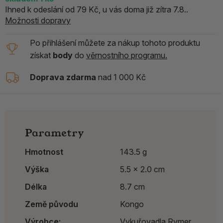
Ihned k odeslání od 79 Kč, u vás doma již zítra 7.8..
Možnosti dopravy
Po přihlášení můžete za nákup tohoto produktu
získat
body
do
věrnostního programu.
Doprava zdarma
nad 1 000 Kč
Parametry
Hmotnost
143.5 g
Výška
5.5 x 2.0 cm
Délka
8.7 cm
Země původu
Kongo
Výrobce:
Vykuřovadla Rymer