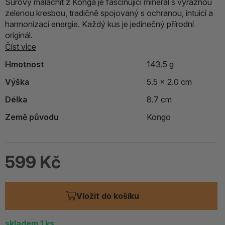
Surový malachit z Konga je fascinující minerál s výraznou
zelenou kresbou, tradičně spojovaný s ochranou, intuicí a
harmonizací energie. Každý kus je jedinečný přírodní
originál.
Číst více
Hmotnost
143.5 g
Výška
5.5 x 2.0 cm
Délka
8.7 cm
Země původu
Kongo
599 Kč
Vložit do košíku
skladem
1
ks