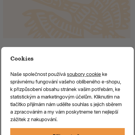
Malachit surový Kongo 1.
Cookies
Malachit surový z Konga – ochranný kámen intuice a
transformace
Naše společnost používá
soubory cookie
ke
správnému fungování vašeho oblíbeného e-shopu,
Malachit
je jeden z nejznámějších a
nejkrásnějších
k přizpůsobení obsahu stránek vašim potřebám, ke
zelených minerálů, jehož název pochází z řeckého
statistickým a marketingovým účelům. Kliknutím na
slova
malache
, označujícího sytě zelenou barvu.
Již
tlačítko přijímám nám udělíte souhlas s jejich sběrem
ve starověkém Egyptě byl
ceněn pro svou krásu a
a zpracováním a my vám poskytneme ten nejlepší
využíván k výrobě šperků, amuletů
a dekorativních
zážitek z nakupování.
předmětů.
V tradiční práci s minerály je malachit
považován za silný