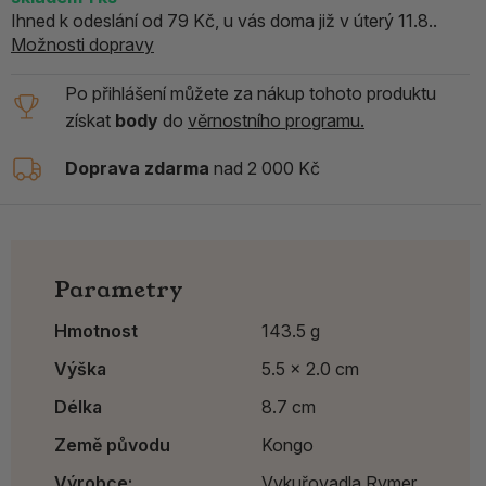
Ihned k odeslání od 79 Kč, u vás doma již v úterý 11.8..
Možnosti dopravy
Po přihlášení můžete za nákup tohoto produktu
získat
body
do
věrnostního programu.
Doprava zdarma
nad 2 000 Kč
Parametry
Hmotnost
143.5 g
Výška
5.5 x 2.0 cm
Délka
8.7 cm
Země původu
Kongo
Výrobce:
Vykuřovadla Rymer