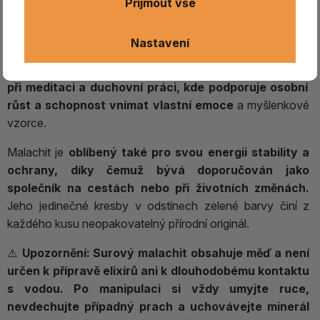
Přijmout vše
ochranný kámen
, který
pomáhá pohlcovat negativní
energie a podporuje vnitřní proměnu.
Je spojován s
Nastavení
harmonizací čaker
, rozvojem intuice, citlivosti a
hlubším
porozuměním sobě samému
. Tradičně bývá využíván
při meditaci a duchovní práci, kde podporuje osobní
růst a schopnost vnímat vlastní emoce
a myšlenkové
vzorce.
Malachit je
oblíbený také pro svou energii stability a
ochrany, díky čemuž bývá doporučován jako
společník na cestách nebo při životních změnách.
Jeho jedinečné kresby v odstínech zelené barvy činí z
každého kusu neopakovatelný přírodní originál.
⚠️
Upozornění:
Surový malachit obsahuje měď a není
určen k přípravě elixírů ani k dlouhodobému kontaktu
s vodou. Po manipulaci si vždy umyjte ruce,
nevdechujte případný prach a uchovávejte minerál