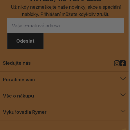
Už nikdy nezmeškejte naše novinky, akce a speciální
nabídky. Přihlášení můžete kdykoliv zrušit.
Odeslat
Sledujte nás
Poradíme vám
O vykuřovadlech
Vše o nákupu
Jak vykuřovat
Doprava a platba
Blog
Vykuřovadla Rymer
Obchodní podmínky
Vykuřovadla Rymer
Výměny a vrácení