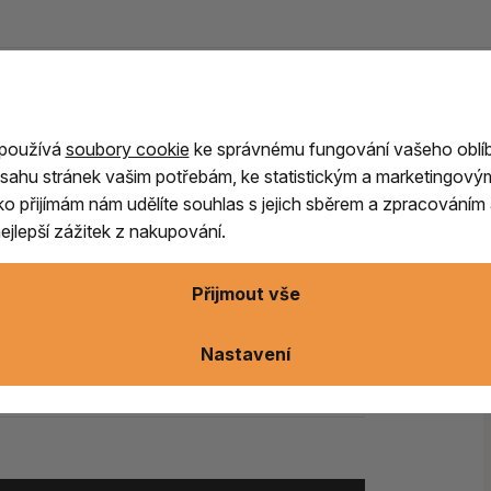
 používá
soubory cookie
ke správnému fungování vašeho oblí
významného naleziště, poloostrova Lizard v
sahu stránek vašim potřebám, ke statistickým a marketingový
.
ítko přijímám nám udělíte souhlas s jejich sběrem a zpracování
jlepší zážitek z nakupování.
našimi andělskými průvodci,
spojuje
vuje v současnosti, tady a teď.
Je to silně
Přijmout vše
kry, spojuje naše vědomí s přírodou a
práci s tímto kamenem měli být opatrní.
Nastavení
lokády z minulosti a pomáhá
projít těžkými