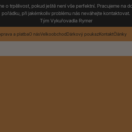
 o trpělivost, pokud ještě není vše perfektní. Pracujeme na do
pořádku, při jakémkoliv problému nás neváhejte kontaktovat.
Tým Vykuřovadla Rymer
prava a platba
O nás
Velkoobchod
Dárkový poukaz
Kontakt
Články