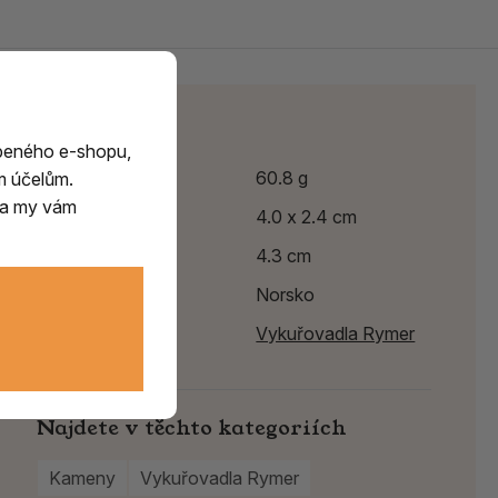
Parametry
beného e-shopu,
Hmotnost
60.8 g
m účelům.
m a my vám
Výška
4.0 x 2.4 cm
Délka
4.3 cm
Země původu
Norsko
Výrobce:
Vykuřovadla Rymer
Najdete v těchto kategoriích
Kameny
Vykuřovadla Rymer