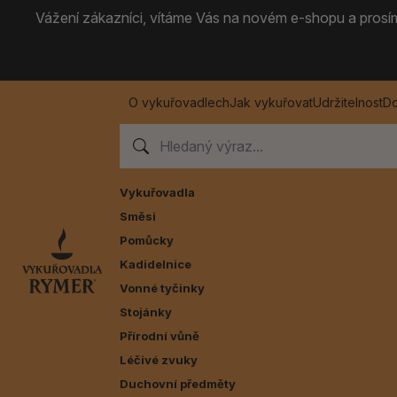
Vážení zákazníci, vítáme Vás na novém e-shopu a prosíme
O vykuřovadlech
Jak vykuřovat
Udržitelnost
Do
Vykuřovadla
Směsi
Pomůcky
Kadidelnice
Vonné tyčinky
Stojánky
Přírodní vůně
Léčivé zvuky
Duchovní předměty