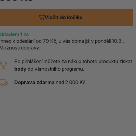
ALOE PRAVÁ (Aloe vera)
Vložit do košíku
119 Kč
skladem > 5 ks
skladem
1
ks
Ihned k odeslání od 79 Kč, u vás doma již v pondělí 10.8..
Možnosti dopravy
Po přihlášení můžete za nákup tohoto produktu získat
body
do
věrnostního programu.
Doprava zdarma
nad 2 000 Kč