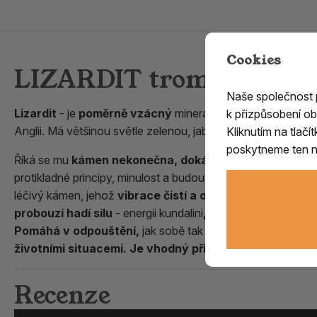
Cookies
LIZARDIT troml. / 4.
Naše společnost
Lizardit
- je
poměrně vzácný
minerál pojmenovaný podle 
k přizpůsobení ob
Anglii. Má většinou světle zelenou, jablkovou matnou barvu
Kliknutím na tlač
poskytneme ten ne
Říká se mu
kámen nekonečna, dokáže nás prý spojit s 
protikladné principy, minulost a budoucnost čímž nás
zakot
léčivý kámen, jehož
vibrace čistí a otevírají všechny ča
probouzí hadí sílu
- energii kundalini
, proto bychom při 
Pomáhá v odpouštění,
jak sobě tak druhým, odbourává b
životními situacemi. Je vhodný při meditacích.
Recenze