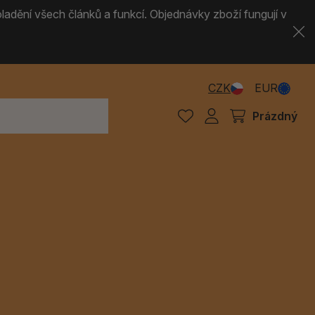
ladění všech článků a funkcí. Objednávky zboží fungují v
CZK
EUR
Prázdný