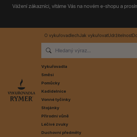
Vážení zákazníci, vítáme Vás na novém e-shopu a prosíme
O vykuřovadlech
Jak vykuřovat
Udržitelnost
Do
Vykuřovadla
Směsi
Pomůcky
Kadidelnice
Vonné tyčinky
Stojánky
Přírodní vůně
Léčivé zvuky
Duchovní předměty