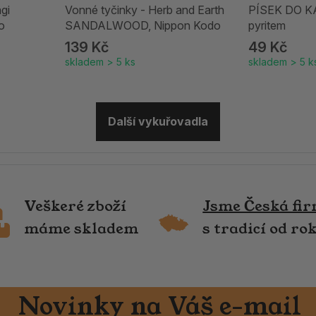
gi
Vonné tyčinky - Herb and Earth
PÍSEK DO K
o
SANDALWOOD, Nippon Kodo
pyritem
139 Kč
49 Kč
skladem > 5 ks
skladem > 5 k
Další vykuřovadla
Veškeré zboží
Jsme Česká fi
máme skladem
s tradicí od ro
Novinky na Váš e-mail