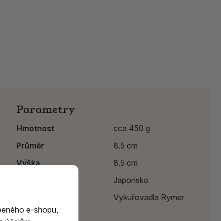
Parametry
Hmotnost
cca 450 g
Průměr
8.5 cm
Výška
8.5 cm
Země původu
Japonsko
Výrobce:
Vykuřovadla Rymer
beného e-shopu,