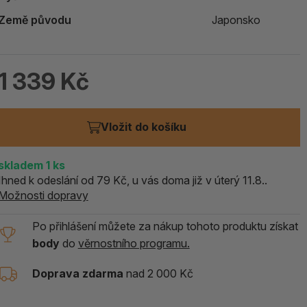
ALOE PRAVÁ (Aloe vera)
Země původu
Japonsko
119 Kč
skladem > 5 ks
1 339 Kč
Vložit do košíku
skladem
1
ks
Ihned k odeslání od 79 Kč, u vás doma již v úterý 11.8..
Možnosti dopravy
Po přihlášení můžete za nákup tohoto produktu získat
body
do
věrnostního programu.
Doprava zdarma
nad 2 000 Kč