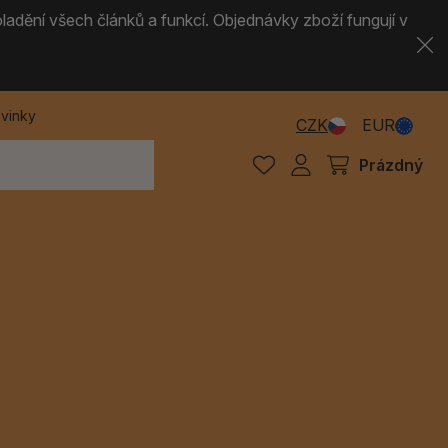
ladění všech článků a funkcí. Objednávky zboží fungují v
vinky
CZK
EUR
Prázdný