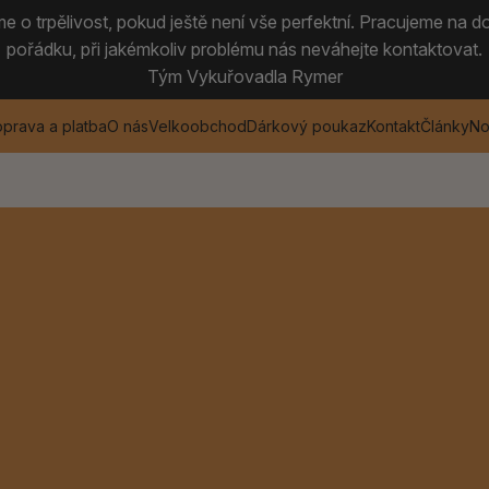
 o trpělivost, pokud ještě není vše perfektní. Pracujeme na do
pořádku, při jakémkoliv problému nás neváhejte kontaktovat.
Tým Vykuřovadla Rymer
prava a platba
O nás
Velkoobchod
Dárkový poukaz
Kontakt
Články
No