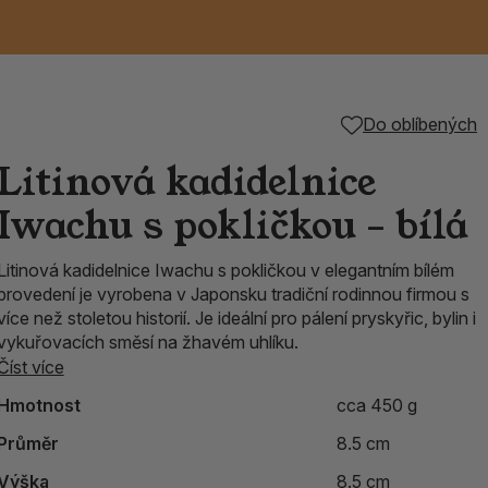
Keramické RAKU
Vonné tyčinky z
Kouřící panáčci na
Příslušenství k
Do oblíbených
é
nice
die
TIK
Svazky
Řecké chrámové
Tuhé mýdlo ALEPPO
Svíce
kadidelnice
Japonska
františky
tibetským mísám
Litinová kadidelnice
Orientální kovové
Iwachu s pokličkou – bílá
lucerny
Litinová kadidelnice Iwachu s pokličkou v elegantním bílém
provedení je vyrobena v Japonsku tradiční rodinnou firmou s
více než stoletou historií. Je ideální pro pálení pryskyřic, bylin i
vykuřovacích směsí na žhavém uhlíku.
Číst více
Hmotnost
cca 450 g
Průměr
8.5 cm
Výška
8.5 cm