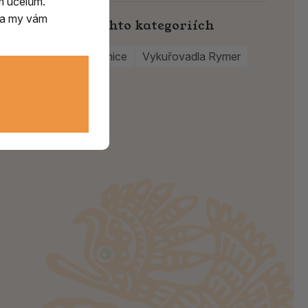
m účelům.
m a my vám
Najdete v těchto kategoriích
Kovové kadidelnice
Vykuřovadla Rymer