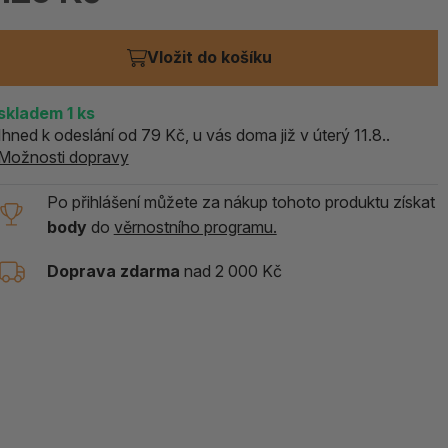
ALOE PRAVÁ (Aloe vera)
Vložit do košíku
119 Kč
skladem > 5 ks
skladem
1
ks
Ihned k odeslání od 79 Kč, u vás doma již v úterý 11.8..
Možnosti dopravy
Po přihlášení můžete za nákup tohoto produktu získat
body
do
věrnostního programu.
Doprava zdarma
nad 2 000 Kč