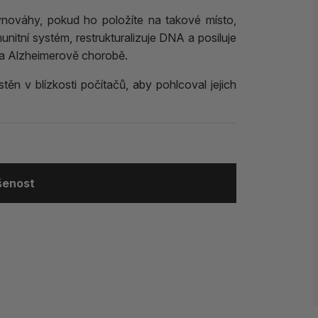
ovnováhy, pokud ho položíte na takové místo,
imunitní systém, restrukturalizuje DNA a posiluje
ii a Alzheimerově chorobě.
ěn v blízkosti počítačů, aby pohlcoval jejich
ušenost