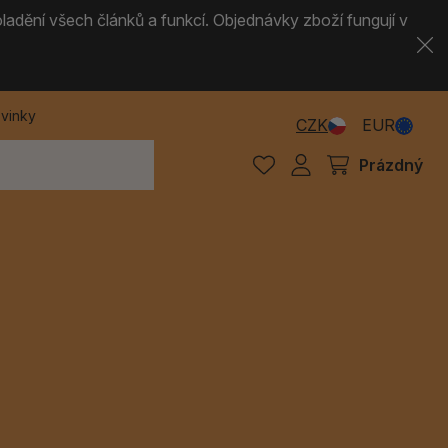
ladění všech článků a funkcí. Objednávky zboží fungují v
vinky
CZK
EUR
Prázdný