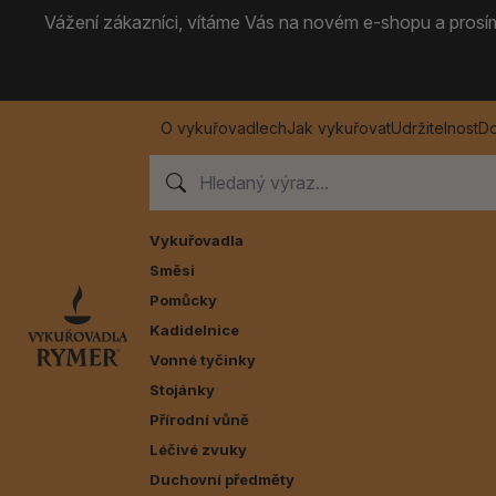
Vážení zákazníci, vítáme Vás na novém e-shopu a prosíme
O vykuřovadlech
Jak vykuřovat
Udržitelnost
Do
Vykuřovadla
Směsi
Pomůcky
Kadidelnice
Vonné tyčinky
Stojánky
Přírodní vůně
Léčivé zvuky
Duchovní předměty