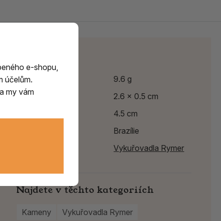
Parametry
beného e-shopu,
Hmotnost
9.6 g
m účelům.
m a my vám
Výška
2.6 x 0.5 cm
Délka
4.5 cm
Země původu
Brazílie
Výrobce:
Vykuřovadla Rymer
Najdete v těchto kategoriích
Kameny
Vykuřovadla Rymer