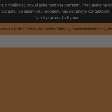
 o trpělivost, pokud ještě není vše perfektní. Pracujeme na do
pořádku, při jakémkoliv problému nás neváhejte kontaktovat.
Tým Vykuřovadla Rymer
prava a platba
O nás
Velkoobchod
Dárkový poukaz
Kontakt
Články
No