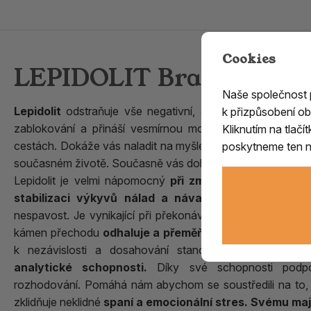
Cookies
LEPIDOLIT Brazílie/ 5
Naše společnost
Lepidolit
odstraňuje vše negativní, aktivuje a otvírá krčn
k přizpůsobení ob
zablokování a přináší vesmírnou moudrost. Lepidolit 
Kliknutím na tlač
cestách. Dokáže vás naladit na myšlenky a pocity pocházejíc
poskytneme ten ne
současném životě. Současně vás dokáže posunout o kus d
Lepidolit je velmi nápomocný
při zmírňování stresu a
stabilizaci výkyvů nálad a návalů strachu nebo p
nespavost. Je vynikající při překonávání jakékoliv citové
kámen přechodu
odhaluje a přeměňuje staré duševní 
k nezávislosti a dosahování stanovených cílů bez 
analytické schopnosti.
Díky své schopnosti podporo
rozhodování. Pomáhá nám abychom se soustředili na to, co 
zklidňuje neklidné
spaní a emocionální stres.
Svému maji