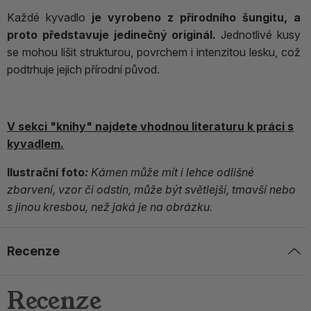
Každé kyvadlo
je vyrobeno z přírodního šungitu, a
proto představuje jedinečný originál.
Jednotlivé kusy
se mohou lišit strukturou, povrchem i intenzitou lesku, což
podtrhuje jejich přírodní původ.
V sekci "knihy" najdete vhodnou literaturu k práci s
kyvadlem.
Ilustrační foto
:
Kámen může mít i lehce odlišné
zbarvení, vzor či odstín, může být světlejší, tmavší nebo
s jinou kresbou, než jaká je na obrázku.
Recenze
Recenze