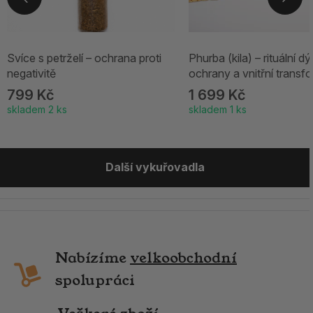
Svíce s petrželí – ochrana proti
Phurba (kila) – rituální d
negativitě
ochrany a vnitřní transf
799 Kč
1 699 Kč
skladem 2 ks
skladem 1 ks
Další vykuřovadla
Nabízíme
velkoobchodní
spolupráci