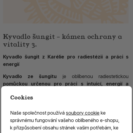
Kyvadlo šungit – kámen ochrany a
vitality 3.
Kyvadlo šungit z Karélie pro radiestézii a práci s
energií
Kyvadlo ze šungitu
je oblíbenou radiestetickou
pomůckou určenou pro práci s intuicí, energií a
osobním rozvojem
. Využívá se při radiestézii, meditaci,
Cookies
harmonizačních technikách i při hledání odpovědí na
otázky prostřednictvím pohybu kyvadla. Díky svému
Naše společnost používá
soubory cookie
ke
elegantnímu černému vzhledu a jedinečnému původu patří
správnému fungování vašeho oblíbeného e-shopu,
mezi vyhledávané esoterické pomůcky.
k přizpůsobení obsahu stránek vašim potřebám, ke