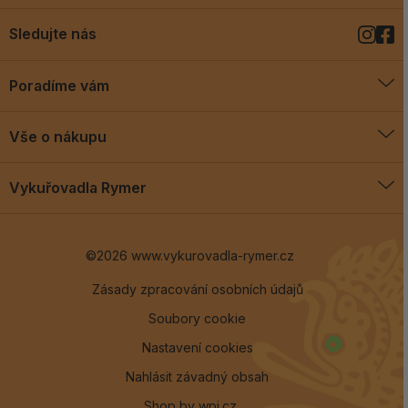
Sledujte nás
Poradíme vám
O vykuřovadlech
Vše o nákupu
Jak vykuřovat
Doprava a platba
Blog
Vykuřovadla Rymer
Obchodní podmínky
Vykuřovadla Rymer
Výměny a vrácení
©2026 www.vykurovadla-rymer.cz
O nás
Věrnostní program
Velkoobchod
Zásady zpracování osobních údajů
Soubory cookie
Kontakt
Nastavení cookies
Nahlásit závadný obsah
Shop by
wpj.cz