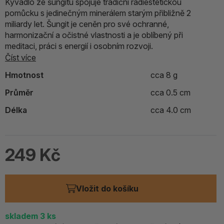
Kyvadlo ze šungitu spojuje tradiční radiestetickou
pomůcku s jedinečným minerálem starým přibližně 2
miliardy let. Šungit je ceněn pro své ochranné,
harmonizační a očistné vlastnosti a je oblíbený při
meditaci, práci s energií i osobním rozvoji.
Číst více
Hmotnost
cca 8 g
Průměr
cca 0.5 cm
Délka
cca 4.0 cm
249 Kč
Vložit do košíku
skladem
3
ks