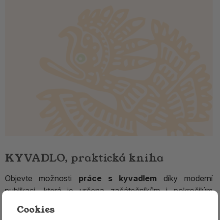
KYVADLO, praktická kniha
Objevte možnosti
práce s kyvadlem
díky moderní
publikaci, která je určena začátečníkům i pokročilým
zájemcům o
radiestézii
.
Cookies