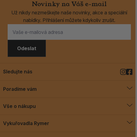
Novinky na Váš e-mail
Už nikdy nezmeškejte naše novinky, akce a speciální
nabídky. Přihlášení můžete kdykoliv zrušit.
Odeslat
Sledujte nás
Poradíme vám
O vykuřovadlech
Vše o nákupu
Jak vykuřovat
Doprava a platba
Blog
Vykuřovadla Rymer
Obchodní podmínky
Vykuřovadla Rymer