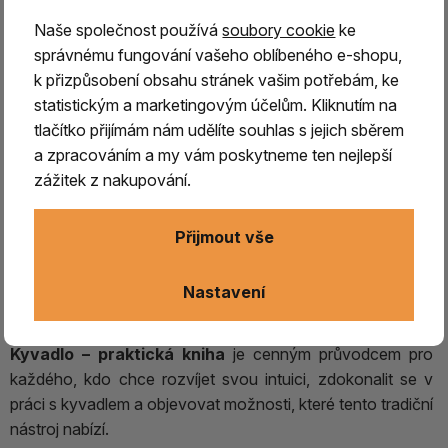
Kniha vás provede základy správného používání kyvadla a
Naše společnost používá
soubory cookie
ke
zároveň nabídne rozsáhlou sbírku přehledných
správnému fungování vašeho oblíbeného e-shopu,
kyvadlových diagramů a tabulek
, které usnadňují
k přizpůsobení obsahu stránek vašim potřebám, ke
získávání informací a praktickou práci.
statistickým a marketingovým účelům. Kliknutím na
Pomocí kyvadla můžete zkoumat širokou škálu
tlačítko přijímám nám udělíte souhlas s jejich sběrem
témat
– od předpovědi počasí, hledání vody a
a zpracováním a my vám poskytneme ten nejlepší
geopatogenních zón až po určování chybějících
zážitek z nakupování.
minerálních látek, léčivých barev, astrologické souvislosti či
otázky reinkarnace.
Přijmout vše
Díky systematicky zpracovaným diagramům nemusíte
složitě vyhledávat informace v různých příručkách,
Nastavení
protože vše potřebné najdete na jednom místě.
Kyvadlo – praktická kniha
je cenným průvodcem pro
každého, kdo chce rozvíjet svou intuici, zdokonalit se v
práci s kyvadlem a objevovat možnosti, které tento tradiční
nástroj nabízí.