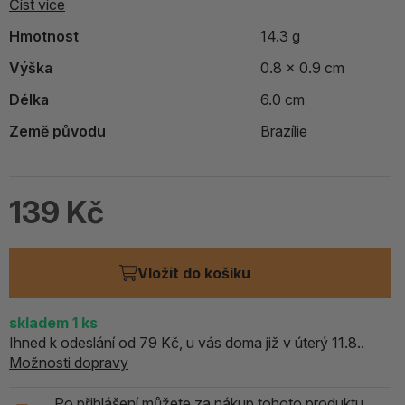
Číst více
Hmotnost
14.3 g
Výška
0.8 x 0.9 cm
Délka
6.0 cm
Země původu
Brazílie
139 Kč
Vložit do košíku
skladem
1
ks
Ihned k odeslání od 79 Kč, u vás doma již v úterý 11.8..
Možnosti dopravy
Po přihlášení můžete za nákup tohoto produktu