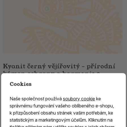
Kyanit černý vějířovitý – přírodní
kámen ochrany a harmonie 3.
Cookies
Kyanit černý vějířovitý – minerál připomínající
andělská křídla
Naše společnost používá
soubory cookie
ke
Černý kyanit
je fascinující přírodní
minerál známý svou
správnému fungování vašeho oblíbeného e-shopu,
charakteristickou vějířovitou strukturou, která
k přizpůsobení obsahu stránek vašim potřebám, ke
připomíná roztažená andělská křídla
. Díky svému
statistickým a marketingovým účelům. Kliknutím na
jedinečnému vzhledu patří mezi vyhledávané sběratelské
tlačítko přijímám nám udělíte souhlas s jejich sběrem