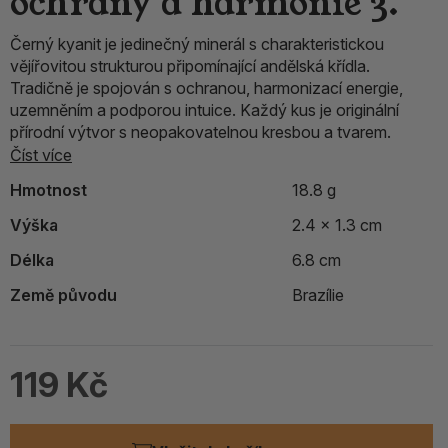
ochrany a harmonie 3.
Černý kyanit je jedinečný minerál s charakteristickou
vějířovitou strukturou připomínající andělská křídla.
Tradičně je spojován s ochranou, harmonizací energie,
uzemněním a podporou intuice. Každý kus je originální
přírodní výtvor s neopakovatelnou kresbou a tvarem.
Číst více
Hmotnost
18.8 g
Výška
2.4 x 1.3 cm
Délka
6.8 cm
Země původu
Brazílie
119 Kč