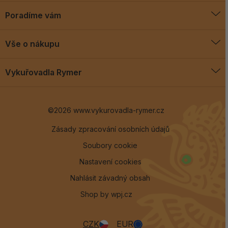
Poradíme vám
O vykuřovadlech
Vše o nákupu
Jak vykuřovat
Doprava a platba
Blog
Vykuřovadla Rymer
Obchodní podmínky
Vykuřovadla Rymer
Výměny a vrácení
©2026 www.vykurovadla-rymer.cz
O nás
Věrnostní program
Velkoobchod
Zásady zpracování osobních údajů
Soubory cookie
Kontakt
Nastavení cookies
Nahlásit závadný obsah
Shop by
wpj.cz
CZK
EUR