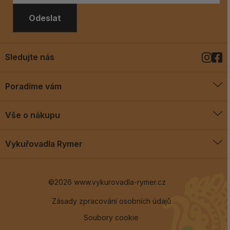
Odeslat
Sledujte nás
Poradíme vám
O vykuřovadlech
Vše o nákupu
Jak vykuřovat
Doprava a platba
Blog
Vykuřovadla Rymer
Obchodní podmínky
Vykuřovadla Rymer
Výměny a vrácení
©2026 www.vykurovadla-rymer.cz
O nás
Věrnostní program
Velkoobchod
Zásady zpracování osobních údajů
Soubory cookie
Kontakt