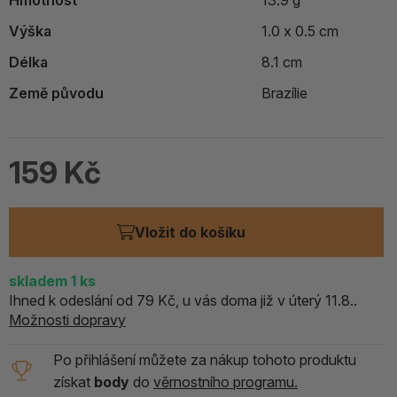
Hmotnost
13.9 g
Výška
1.0 x 0.5 cm
Délka
8.1 cm
Země původu
Brazílie
159 Kč
Vložit do košíku
skladem
1
ks
Ihned k odeslání od 79 Kč, u vás doma již v úterý 11.8..
Možnosti dopravy
Po přihlášení můžete za nákup tohoto produktu
získat
body
do
věrnostního programu.