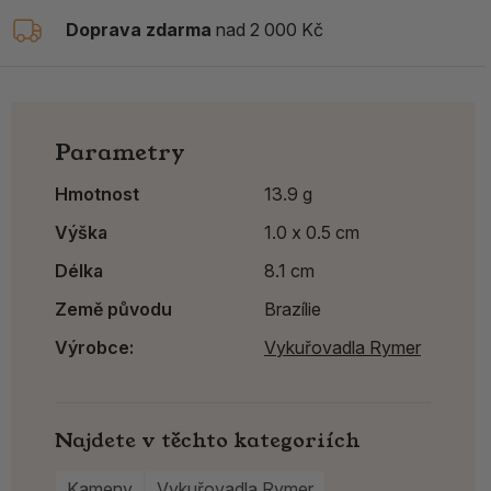
Doprava zdarma
nad 2 000 Kč
Parametry
Hmotnost
13.9 g
Výška
1.0 x 0.5 cm
Délka
8.1 cm
Země původu
Brazílie
Výrobce:
Vykuřovadla Rymer
Najdete v těchto kategoriích
Kameny
Vykuřovadla Rymer