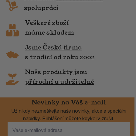
spolupráci
Veškeré zboží
máme skladem
Jsme Česká firma
s tradicí od roku 2002
Naše produkty jsou
přírodní a udržitelné
Novinky na Váš e-mail
Už nikdy nezmeškejte naše novinky, akce a speciální
nabídky. Přihlášení můžete kdykoliv zrušit.