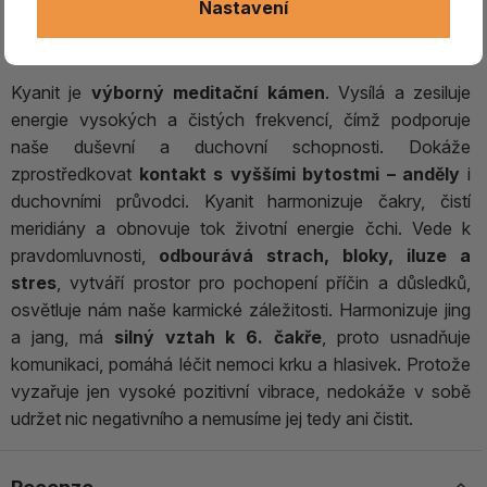
Nastavení
KYANIT Brazílie 4
Kyanit je
výborný meditační kámen
. Vysílá a zesiluje
energie vysokých a čistých frekvencí, čímž podporuje
naše duševní a duchovní schopnosti. Dokáže
zprostředkovat
kontakt s vyššími bytostmi – anděly
i
duchovními průvodci. Kyanit harmonizuje čakry, čistí
meridiány a obnovuje tok životní energie čchi. Vede k
pravdomluvnosti,
odbourává strach, bloky, iluze a
stres
, vytváří prostor pro pochopení příčin a důsledků,
osvětluje nám naše karmické záležitosti. Harmonizuje jing
a jang, má
silný vztah k 6. čakře
, proto usnadňuje
komunikaci, pomáhá léčit nemoci krku a hlasivek. Protože
vyzařuje jen vysoké pozitivní vibrace, nedokáže v sobě
udržet nic negativního a nemusíme jej tedy ani čistit.