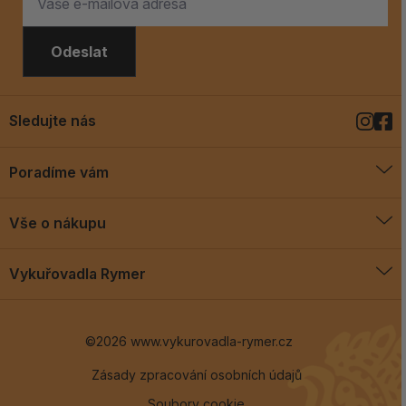
Odeslat
Sledujte nás
Poradíme vám
O vykuřovadlech
Vše o nákupu
Jak vykuřovat
Doprava a platba
Blog
Vykuřovadla Rymer
Obchodní podmínky
Vykuřovadla Rymer
Výměny a vrácení
©2026 www.vykurovadla-rymer.cz
O nás
Věrnostní program
Velkoobchod
Zásady zpracování osobních údajů
Soubory cookie
Kontakt