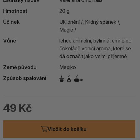
Latinský název
Valeriana officinalis
Hmotnost
20 g
Účinek
Uklidnění /,
Klidný spánek /,
Magie /
Vůně
lehce animální, bylinná, emně po
čokoládě vonící aroma, které se
dá označit jako velmi příjemné
Země původu
Mexiko
Způsob spalování
49 Kč
Vložit do košíku