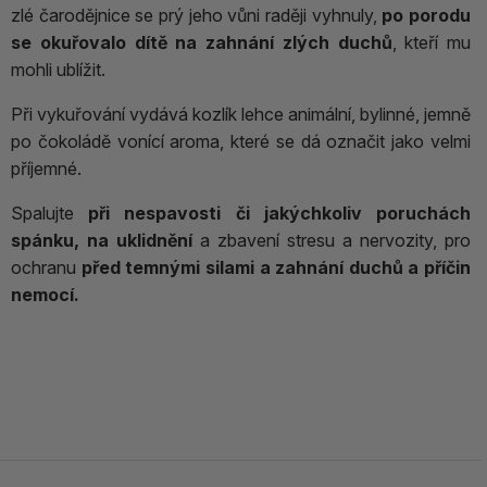
zlé čarodějnice se prý jeho vůni raději vyhnuly,
po porodu
se okuřovalo dítě na zahnání zlých duchů
, kteří mu
mohli ublížit.
Při vykuřování vydává kozlík lehce animální, bylinné, jemně
po čokoládě vonící aroma, které se dá označit jako velmi
příjemné.
Spalujte
při nespavosti či jakýchkoliv poruchách
spánku, na uklidnění
a zbavení stresu a nervozity, pro
ochranu
před temnými silami a zahnání duchů a příčin
nemocí.