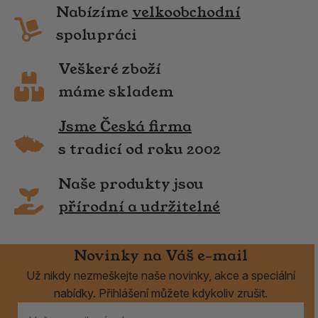
Nabízíme
velkoobchodní
spolupráci
Veškeré zboží
máme skladem
Jsme Česká firma
s tradicí od roku 2002
Naše produkty jsou
přírodní a udržitelné
Novinky na Váš e-mail
Už nikdy nezmeškejte naše novinky, akce a speciální
nabídky. Přihlášení můžete kdykoliv zrušit.