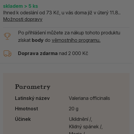
skladem
> 5
ks
Ihned k odeslání od 73 Kč, u vás doma již v úterý 11.8..
Možnosti dopravy
Po přihlášení můžete za nákup tohoto produktu
získat
body
do
věrnostního programu.
Doprava zdarma
nad 2 000 Kč
Parametry
Latinský název
Valeriana officinalis
Hmotnost
20 g
Účinek
Uklidnění /,
Klidný spánek /,
Magie /