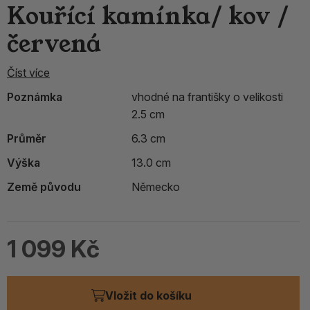
Kouřící kamínka/ kov /
červená
Číst více
Poznámka
vhodné na františky o velikosti
2.5 cm
Průměr
6.3 cm
Výška
13.0 cm
Země původu
Německo
1 099 Kč
Vložit do košíku