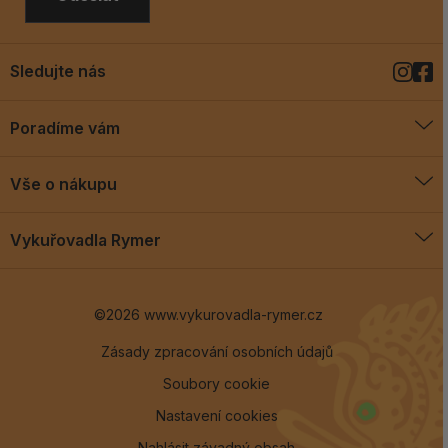
Sledujte nás
Poradíme vám
O vykuřovadlech
Vše o nákupu
Jak vykuřovat
Doprava a platba
Blog
Vykuřovadla Rymer
Obchodní podmínky
Vykuřovadla Rymer
Výměny a vrácení
©2026 www.vykurovadla-rymer.cz
O nás
Věrnostní program
Velkoobchod
Zásady zpracování osobních údajů
Soubory cookie
Kontakt
Nastavení cookies
Nahlásit závadný obsah