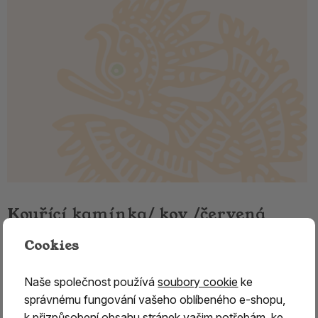
Kouřící kamínka/ kov /červená
Cookies
vhodné na františky
o velikosti 2.5 cm
Naše společnost používá
soubory cookie
ke
správnému fungování vašeho oblíbeného e-shopu,
Tradice kouřících panáčků/ zde konkrétně malých
k přizpůsobení obsahu stránek vašim potřebám, ke