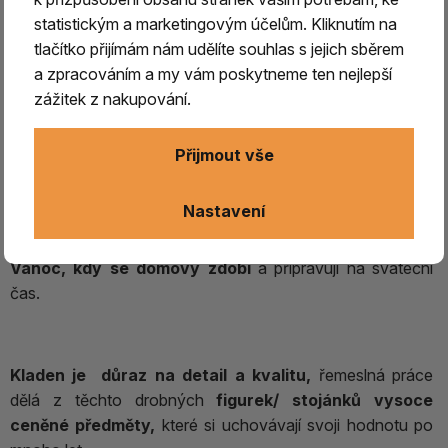
kamínek
má v české kultuře hluboké kořeny,
sahající až
statistickým a marketingovým účelům. Kliknutím na
do 19. století
,
a to zejména na venkově. Tato tradice se k
tlačítko přijímám nám udělíte souhlas s jejich sběrem
nám rozšířila z Krušných hor z německého pohraničí, kde
a zpracováním a my vám poskytneme ten nejlepší
vznikaly díky řemeslné zručnosti kromě panáčků i další
zážitek z nakupování.
vánoční ozdoby. V tomto období začaly františky získávat
na popularitě jako součást vánočních rituálů.
Původně
byly používány k očistě, věřilo se, že jejich kouř má
Přijmout vše
ochranné účinky proti zlým silám a také k pročištění
vzduchu při nemocech.
Nastavení
Tradice se stala oblíbenou zejména
v období Adventu a
Vánoc, kdy se domovy zdobí
a připravují na sváteční
čas.
Kladen je důraz na detail a kvalitu,
řemeslná práce
dělá z těchto drobných
figurek/ stojánků vysoce
ceněné předměty,
které si uchovávají svoji hodnotu po