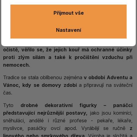
kořeny,
sahající až do 19. století
,
a to zejména na
venkově. Tato tradice se k nám rozšířila z Krušných hor z
Přijmout vše
německého pohraničí, kde vznikaly díky řemeslné
zručnosti kromě panáčků i další vánoční ozdoby. V tomto
Nastavení
období začaly františky získávat na popularitě jako
součást vánočních rituálů.
Původně byly používány k
očistě, věřilo se, že jejich kouř má ochranné účinky
proti zlým silám a také k pročištění vzduchu při
nemocech.
Tradice se stala oblíbenou zejména
v období Adventu a
Vánoc, kdy se domovy zdobí
a připravují na sváteční
čas.
Tyto
drobné dekorativní figurky – panáčci
představující nejrůznější postavy,
jako jsou kominíci,
sněhuláci, andělé i různé profese - pekaře, lékaře,
myslivce, pasáčky ovcí apod. Vyrábějí se ručně
z
lipového nebo smrkového dřeva
. Výroba je složitá a