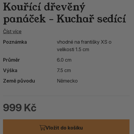
Kouřící dřevěný
panáček - Kuchař sedící
Číst více
Poznámka
vhodné na františky XS o
velikosti 1.5 cm
Průměr
6.0 cm
Výška
7.5 cm
Země původu
Německo
999 Kč
Vložit do košíku