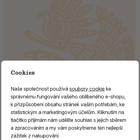
Cookies
Naše společnost používá
soubory cookie
ke
Kouřící dřevěný panáček - Kuchař
správnému fungování vašeho oblíbeného e-shopu,
sedící
k přizpůsobení obsahu stránek vašim potřebám, ke
statistickým a marketingovým účelům. Kliknutím na
vhodné na františky
o velikosti 1.5 cm,
Kamínka
nejsou
tlačítko přijímám nám udělíte souhlas s jejich sběrem
součástí Panáčka Kuchaře, lze zakoupit samostatně.
a zpracováním a my vám poskytneme ten nejlepší
zážitek z nakupování.
Tradice kouřících panáčků
má v české kultuře hluboké