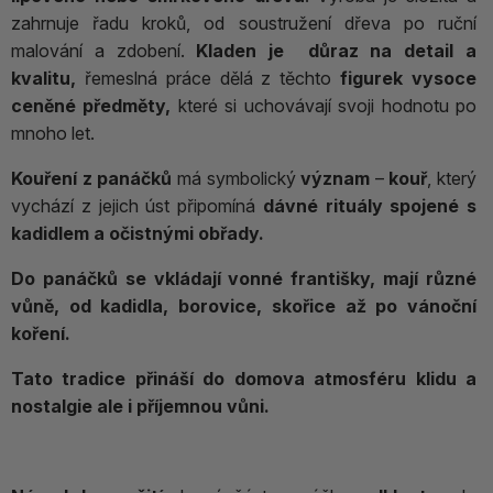
zahrnuje řadu kroků, od soustružení dřeva po ruční
malování a zdobení.
Kladen je důraz na detail a
kvalitu,
řemeslná práce dělá z těchto
figurek vysoce
ceněné předměty,
které si uchovávají svoji hodnotu po
mnoho let.
Kouření z panáčků
má
symbolický
význam
–
kouř
, který
vychází z jejich úst připomíná
dávné rituály spojené s
kadidlem a očistnými obřady.
Do panáčků se vkládají vonné františky, mají různé
vůně, od kadidla, borovice, skořice až po vánoční
koření.
Tato tradice přináší do domova atmosféru klidu a
nostalgie ale i příjemnou vůni.