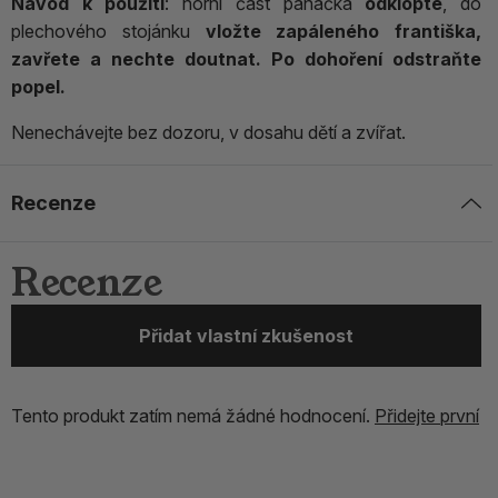
Návod k použití
: horní část panáčka
odklopte
, do
plechového stojánku
vložte zapáleného františka,
zavřete a nechte doutnat. Po dohoření odstraňte
popel.
Nenechávejte bez dozoru, v dosahu dětí a zvířat.
Recenze
Recenze
Přidat vlastní zkušenost
Tento produkt zatím nemá žádné hodnocení.
Přidejte první