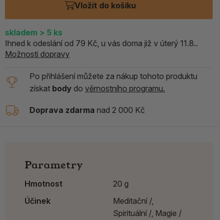
Vložit do košíku
skladem
> 5
ks
Ihned k odeslání od 79 Kč, u vás doma již v úterý 11.8..
Možnosti dopravy
Po přihlášení můžete za nákup tohoto produktu
získat
body
do
věrnostního programu.
Doprava zdarma
nad 2 000 Kč
Parametry
Hmotnost
20 g
Účinek
Meditační /,
Spirituální /,
Magie /