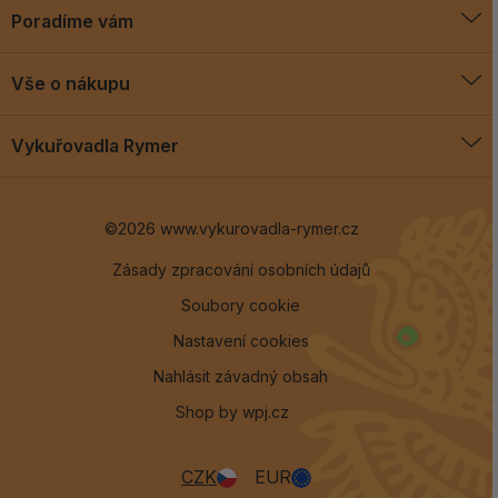
Poradíme vám
O vykuřovadlech
Vše o nákupu
Jak vykuřovat
Doprava a platba
Blog
Vykuřovadla Rymer
Obchodní podmínky
Vykuřovadla Rymer
Výměny a vrácení
©2026 www.vykurovadla-rymer.cz
O nás
Věrnostní program
Velkoobchod
Zásady zpracování osobních údajů
Soubory cookie
Kontakt
Nastavení cookies
Nahlásit závadný obsah
Shop by
wpj.cz
CZK
EUR