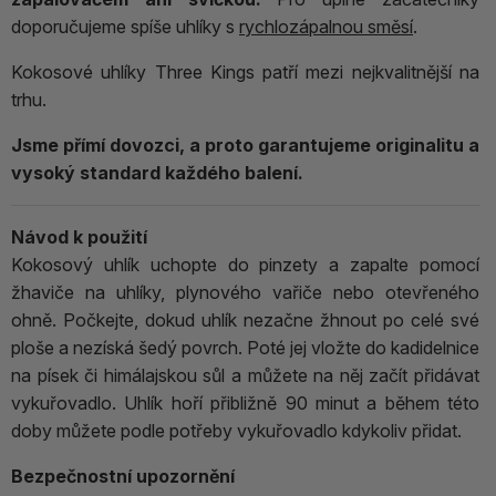
doporučujeme spíše uhlíky s
rychlozápalnou směsí
.
Kokosové uhlíky Three Kings patří mezi nejkvalitnější na
trhu.
Jsme přímí dovozci, a proto garantujeme originalitu a
vysoký standard každého balení.
Návod k použití
Kokosový uhlík uchopte do pinzety a zapalte pomocí
žhaviče na uhlíky, plynového vařiče nebo otevřeného
ohně. Počkejte, dokud uhlík nezačne žhnout po celé své
ploše a nezíská šedý povrch. Poté jej vložte do kadidelnice
na písek či himálajskou sůl a můžete na něj začít přidávat
vykuřovadlo. Uhlík hoří přibližně 90 minut a během této
doby můžete podle potřeby vykuřovadlo kdykoliv přidat.
Bezpečnostní upozornění