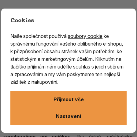
Cookies
Kokosové uhlíky Three Kings
jsou ideální volbou
pro
všechny, kdo hledají přírodní a kvalitní uhlíky na
vykuřování
. Jsou vyrobeny
ze skořápek kokosových
Naše společnost používá
soubory cookie
ke
ořechů, neobsahují žádné přidané látky, jsou 100%
správnému fungování vašeho oblíbeného e-shopu,
přírodní
a zajišťují čisté hoření bez nežádoucího zápachu.
k přizpůsobení obsahu stránek vašim potřebám, ke
Uhlíky jsou vhodné pro použití v kadidelnici s pískem nebo
statistickým a marketingovým účelům. Kliknutím na
himalájskou solí a zajišťují rovnoměrné
uvolňování vůní
tlačítko přijímám nám udělíte souhlas s jejich sběrem
po dobu až 90 minut.
a zpracováním a my vám poskytneme ten nejlepší
zážitek z nakupování.
Ocení je především ti, kteří preferují přirozený
způsob vykuřování bez dalších příměsí a chtějí
Přijmout vše
stabilní zdroj tepla pro delší rituály.
Na rozdíl od rychlozápalných uhlíků se zapalují pomaleji a
Nastavení
je nutné použít žhavič na uhlíky, plynový vařič nebo
otevřený oheň.
Nelze je zapálit sirkou, běžným
zapalovačem ani svíčkou.
Pro úplné začátečníky