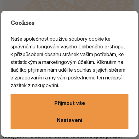
Cookies
Keramická vykuřovací pícka raku,
Naše společnost používá
soubory cookie
ke
bílá
správnému fungování vašeho oblíbeného e-shopu,
k přizpůsobení obsahu stránek vašim potřebám, ke
Vykuřovací pícka
se velmi dobře hodí
na pálení
statistickým a marketingovým účelům. Kliknutím na
suchých vykuřovadel
, jako jsou dřeva, byliny, květy, atd.
tlačítko přijímám nám udělíte souhlas s jejich sběrem
Pícka obsahuje sítko vhodné velikosti, na které se
a zpracováním a my vám poskytneme ten nejlepší
vykuřovadlo pokládá.
Zdrojem tepla je čajová svíčka
zážitek z nakupování.
umístěná pod sítkem
.
Přijmout vše
Výhodou pícky je pozvolné zahřívání vykuřovadla, kdy
lépe vyniká jeho typická vůně, odpadají konečné tóny při
Nastavení
pálení na uhlíku, jedná se o poněkud subtilnější alternativu,
ovšem materiály jako je santal, orlářka, cedr, levandule,
růže, jasmín a další konečnou vůni pícka spíše podpoří.