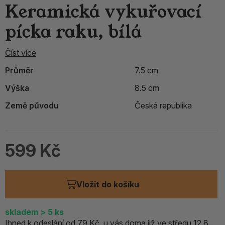
Keramická vykuřovací
pícka raku, bílá
Číst více
Průměr
7.5 cm
Výška
8.5 cm
Země původu
Česká republika
599 Kč
Vložit do košíku
skladem
> 5
ks
Ihned k odeslání od 79 Kč, u vás doma již ve středu 12.8..