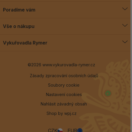
Poradíme vám
O vykuřovadlech
Vše o nákupu
Jak vykuřovat
Doprava a platba
Blog
Vykuřovadla Rymer
Obchodní podmínky
Vykuřovadla Rymer
Výměny a vrácení
©2026 www.vykurovadla-rymer.cz
O nás
Věrnostní program
Velkoobchod
Zásady zpracování osobních údajů
Soubory cookie
Kontakt
Nastavení cookies
Nahlásit závadný obsah
Shop by
wpj.cz
CZK
EUR