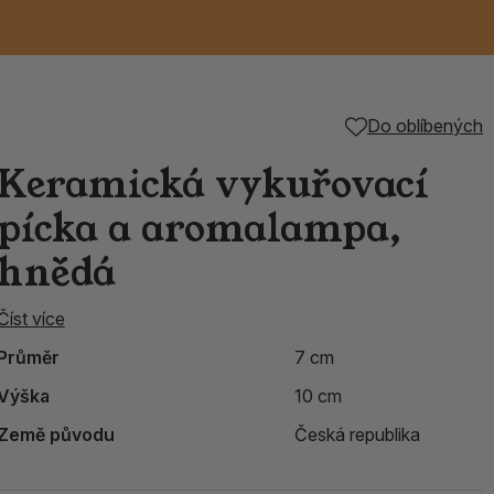
Keramické RAKU
Vonné tyčinky z
Kouřící panáčci na
Příslušenství k
Do oblíbených
é
nice
die
TIK
Svazky
Řecké chrámové
Tuhé mýdlo ALEPPO
Svíce
kadidelnice
Japonska
františky
tibetským mísám
Keramická vykuřovací
Orientální kovové
pícka a aromalampa,
lucerny
hnědá
Číst více
Průměr
7 cm
Výška
10 cm
Země původu
Česká republika