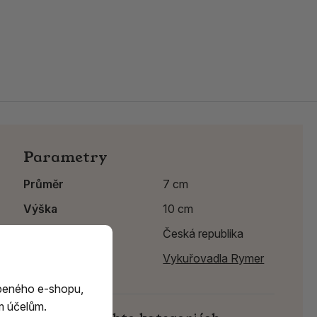
Parametry
Průměr
7 cm
Výška
10 cm
Země původu
Česká republika
Výrobce:
Vykuřovadla Rymer
beného e-shopu,
m účelům.