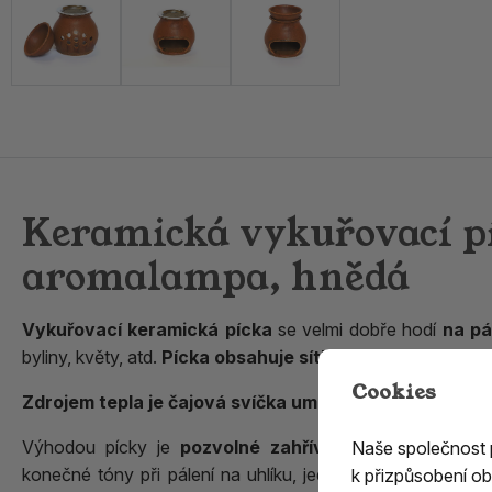
Keramická vykuřovací p
aromalampa, hnědá
Vykuřovací keramická pícka
se velmi dobře hodí
na pá
byliny, květy, atd.
Pícka obsahuje sítko
vhodné velikosti, 
Cookies
Zdrojem tepla je čajová svíčka umístěná pod sítkem
.
Výhodou pícky je
pozvolné zahřívání vykuřovadla
, 
Naše společnost
konečné tóny při pálení na uhlíku, jedná se o poněkud
su
k přizpůsobení ob