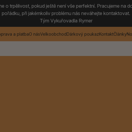
 o trpělivost, pokud ještě není vše perfektní. Pracujeme na do
pořádku, při jakémkoliv problému nás neváhejte kontaktovat.
Tým Vykuřovadla Rymer
prava a platba
O nás
Velkoobchod
Dárkový poukaz
Kontakt
Články
No