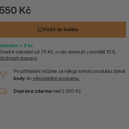
ALOE PRAVÁ (Aloe vera)
550 Kč
119 Kč
skladem > 5 ks
Vložit do košíku
skladem
> 5
ks
Ihned k odeslání od 79 Kč, u vás doma již v pondělí 10.8..
Možnosti dopravy
Po přihlášení můžete za nákup tohoto produktu získat
body
do
věrnostního programu.
Doprava zdarma
nad 2 000 Kč