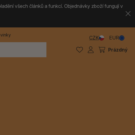
ladění všech článků a funkcí. Objednávky zboží fungují v
vinky
CZK
EUR
Prázdný