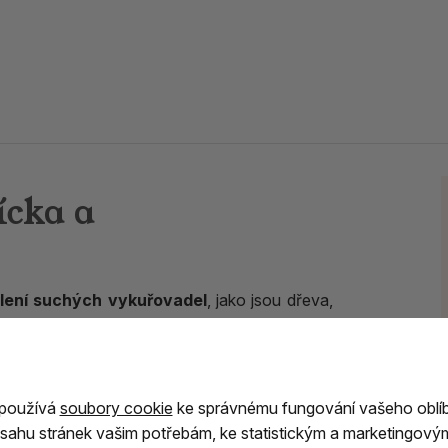
ícka a
lení suchých vykuřovadel
, jako jsou dřeva,
na které se vykuřovadlo pokládá.
kdy lépe vyniká jeho typická vůně, odpadají
 používá
soubory cookie
ke správnému fungování vašeho oblí
btilnější alternativu.
Materiály jako je např.
sahu stránek vašim potřebám, ke statistickým a marketingový