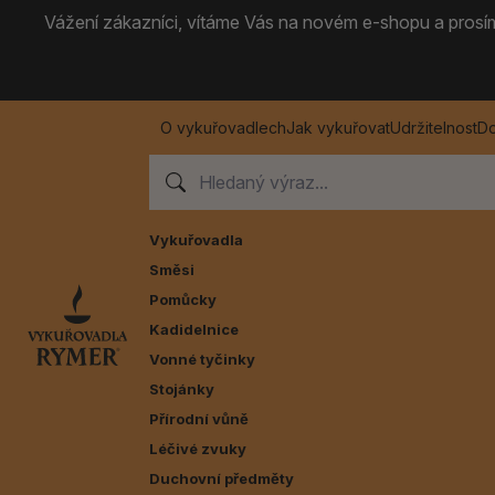
Vážení zákazníci, vítáme Vás na novém e-shopu a prosíme
O vykuřovadlech
Jak vykuřovat
Udržitelnost
Do
Vykuřovadla
Směsi
Pomůcky
Kadidelnice
Vonné tyčinky
Stojánky
Přírodní vůně
Léčivé zvuky
Duchovní předměty