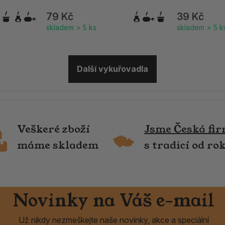
79 Kč
39 Kč
skladem > 5 ks
skladem > 5 k
Další vykuřovadla
Veškeré zboží
Jsme Česká fi
máme skladem
s tradicí od ro
Novinky na Váš e-mail
Už nikdy nezmeškejte naše novinky, akce a speciální