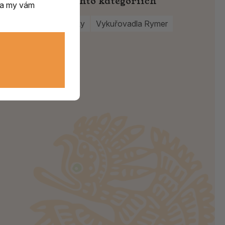
Najdete v těchto kategoriích
m a my vám
Vykuřovací pícky
Vykuřovadla Rymer