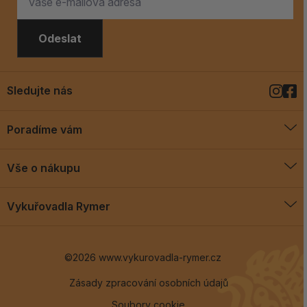
Odeslat
Sledujte nás
Poradíme vám
O vykuřovadlech
Vše o nákupu
Jak vykuřovat
Doprava a platba
Blog
Vykuřovadla Rymer
Obchodní podmínky
Vykuřovadla Rymer
Výměny a vrácení
©2026 www.vykurovadla-rymer.cz
O nás
Věrnostní program
Velkoobchod
Zásady zpracování osobních údajů
Soubory cookie
Kontakt