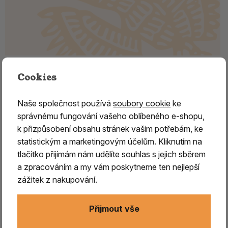
Keramická vykuřovací pícka a
Cookies
aromalampa, červenohnědá
Naše společnost používá
soubory cookie
ke
Vykuřovací keramická pícka
se velmi dobře hodí
na
správnému fungování vašeho oblíbeného e-shopu,
pálení suchých vykuřovadel
, jako jsou dřeva, byliny,
k přizpůsobení obsahu stránek vašim potřebám, ke
květy, atd.
Pícka obsahuje sítko
vhodné velikosti, na
statistickým a marketingovým účelům. Kliknutím na
které se vykuřovadlo pokládá.
tlačítko přijímám nám udělíte souhlas s jejich sběrem
a zpracováním a my vám poskytneme ten nejlepší
Zdrojem tepla je čajová svíčka umístěná pod sítkem
.
zážitek z nakupování.
Výhodou pícky je
pozvolné zahřívání vykuřovadla
, kdy
lépe vyniká jeho typická vůně, odpadají konečné tóny při
Přijmout vše
pálení na uhlíku, jedná se o poněkud
subtilnější