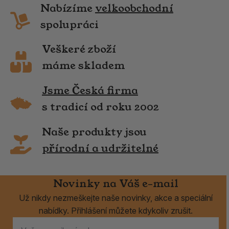
Nabízíme
velkoobchodní
spolupráci
Veškeré zboží
máme skladem
Jsme Česká firma
s tradicí od roku 2002
Naše produkty jsou
přírodní a udržitelné
Novinky na Váš e-mail
Už nikdy nezmeškejte naše novinky, akce a speciální
nabídky. Přihlášení můžete kdykoliv zrušit.