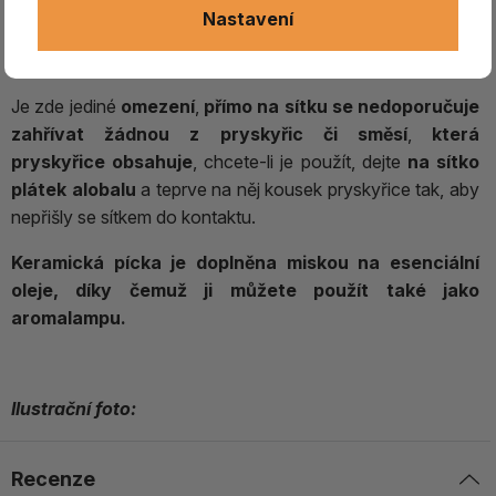
alternativu.
Materiály jako je např. santalové dřevo,
Nastavení
orlářka, cedr, levandule, růže, jasmín a další
konečnou
vůni pícka spíše podpoří.
Je zde jediné
omezení
,
přímo na sítku se nedoporučuje
zahřívat žádnou z pryskyřic či směsí
,
která
pryskyřice obsahuje
, chcete-li je použít, dejte
na sítko
plátek alobalu
a teprve na něj kousek pryskyřice tak, aby
nepřišly se sítkem do kontaktu.
Keramická pícka je doplněna miskou na esenciální
oleje, díky čemuž ji můžete použít také jako
aromalampu.
Ilustrační foto:
Recenze