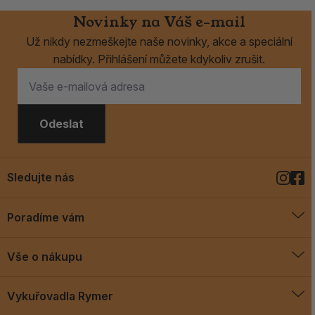
Novinky na Váš e-mail
Už nikdy nezmeškejte naše novinky, akce a speciální
nabídky. Přihlášení můžete kdykoliv zrušit.
Odeslat
Sledujte nás
Poradíme vám
O vykuřovadlech
Vše o nákupu
Jak vykuřovat
Doprava a platba
Blog
Vykuřovadla Rymer
Obchodní podmínky