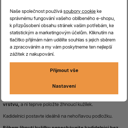
Naše společnost používá
soubory cookie
ke
správnému fungování vašeho oblíbeného e-shopu,
k přizpůsobení obsahu stránek vašim potřebám, ke
statistickým a marketingovým účelům. Kliknutím na
tlačítko přijímám nám udělíte souhlas s jejich sběrem
a zpracováním a my vám poskytneme ten nejlepší
Keramická miska na kužílky hnědo-
zážitek z nakupování.
černá
Přijmout vše
Keramická kadidelnice,
mistička vhodná na pálení
vonných kužílků a vánočních františků,
slouží jako
bezpečný podklad při jejich používání.
Nastavení
Mističku nejprve
naplňte pískem, který vytvoří izolační
vrstvu,
a ni teprve položte žhnoucí kužílek.
Kadidelnici postavte ideálně na nehořlavou podložku.
Během žhnutí kužílku nenechávejte kadidelnici bez