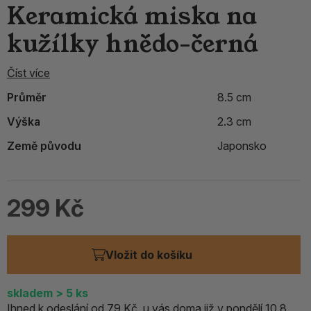
Keramická miska na
kužílky hnědo-černá
Číst více
Průměr
8.5 cm
Výška
2.3 cm
Země původu
Japonsko
299 Kč
Vložit do košíku
skladem
> 5
ks
Ihned k odeslání od 79 Kč, u vás doma již v pondělí 10.8..