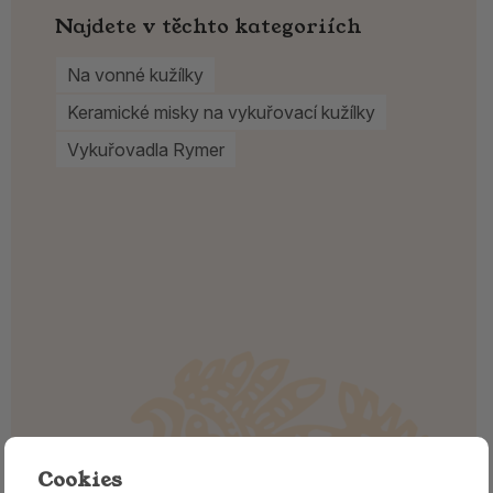
Najdete v těchto kategoriích
Na vonné kužílky
Keramické misky na vykuřovací kužílky
Vykuřovadla Rymer
Cookies