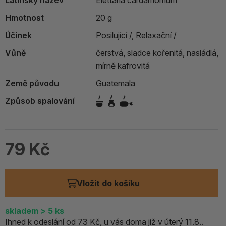
Latinský název
Elettaria cardamomum
Hmotnost
20 g
Účinek
Posilující /,
Relaxační /
Vůně
čerstvá, sladce kořenitá, nasládlá,
mírně kafrovitá
Země původu
Guatemala
Způsob spalování
79 Kč
Vložit do košíku
skladem
> 5
ks
Ihned k odeslání od 73 Kč, u vás doma již v úterý 11.8..