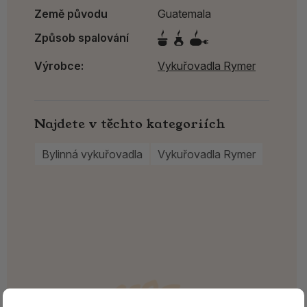
Země původu
Guatemala
Způsob spalování
Výrobce:
Vykuřovadla Rymer
Najdete v těchto kategoriích
Bylinná vykuřovadla
Vykuřovadla Rymer