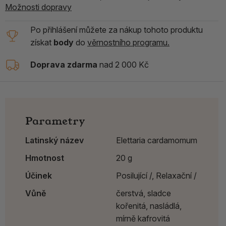
Možnosti dopravy
Po přihlášení můžete za nákup tohoto produktu
získat
body
do
věrnostního programu.
Doprava zdarma
nad 2 000 Kč
Parametry
Latinský název
Elettaria cardamomum
Hmotnost
20 g
Účinek
Posilující /,
Relaxační /
Vůně
čerstvá, sladce
kořenitá, nasládlá,
mírně kafrovitá