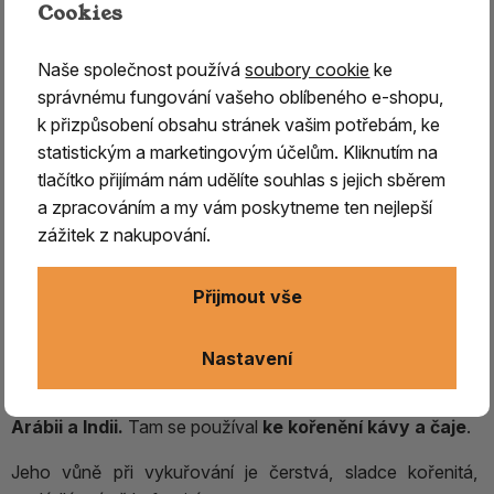
Cookies
Naše společnost používá
soubory cookie
ke
správnému fungování vašeho oblíbeného e-shopu,
k přizpůsobení obsahu stránek vašim potřebám, ke
statistickým a marketingovým účelům. Kliknutím na
tlačítko přijímám nám udělíte souhlas s jejich sběrem
a zpracováním a my vám poskytneme ten nejlepší
zážitek z nakupování.
KARDAMOM
Přijmout vše
Kardamom
je příbuzný zázvoru,
používají
se však jeho
Nastavení
semena
. Už z dob starého Egypta máme zmínky o jeho
použití coby vykuřovadla,
významnou úlohu hrál také v
Arábii a Indii.
Tam se používal
ke kořenění kávy a čaje
.
Jeho vůně při vykuřování je čerstvá, sladce kořenitá,