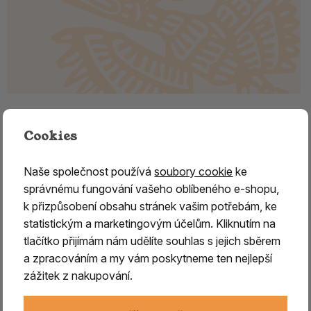
Kamenný hmoždíř z aragonitu 12,5
Cookies
cm
Naše společnost používá
soubory cookie
ke
Kamenný hmoždíř – nástroj na drcení pryskyřic a
správnému fungování vašeho oblíbeného e-shopu,
dřev
k přizpůsobení obsahu stránek vašim potřebám, ke
Tento kamenný hmoždíř z aragonitu je praktický a
statistickým a marketingovým účelům. Kliknutím na
odolný nástroj určený k drcení pryskyřic, dřev a
tlačítko přijímám nám udělíte souhlas s jejich sběrem
dalších přírodních materiálů
, který se využívá zejména
a zpracováním a my vám poskytneme ten nejlepší
při přípravě vykuřovacích směsí a aromatických kompozic.
zážitek z nakupování.
Díky své
hmotnosti a stabilní konstrukci z přírodního