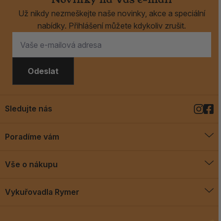
Už nikdy nezmeškejte naše novinky, akce a speciální
nabídky. Přihlášení můžete kdykoliv zrušit.
Odeslat
Sledujte nás
Poradíme vám
O vykuřovadlech
Vše o nákupu
Jak vykuřovat
Doprava a platba
Blog
Vykuřovadla Rymer
Obchodní podmínky
Vykuřovadla Rymer
Výměny a vrácení