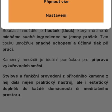
Přijmout vše
kamene
vyniká vysokou odolností a umožňuje
efektivní
a přesné drcení i tvrdších surovin
. Jeho robustní
provedení zajišťuje dlouhou životnost a pohodlné
Nastavení
používání.
Součástí hmoždíře je
tlouček (tlouk)
, kterým drtíme
či
mícháme suché ingredience na jemný prášek
. Tvar
tlouku umožňuje
snadné uchopení a účinný tlak při
práci
.
Kamenný hmoždíř je ideální pomůckou pro
přípravu
vykuřovacích směsí
.
Stylové a funkční provedení z přírodního kamene z
něj dělá nejen praktický nástroj, ale i estetický
doplněk do každé domácnosti či meditačního
prostoru
.